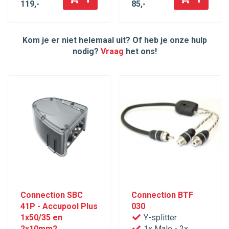
119
,-
85
,-
Kom je er niet helemaal uit? Of heb je onze hulp
nodig?
Vraag
het ons!
Connection SBC
Connection BTF
41P - Accupool Plus
030
1x50/35 en
Y-splitter
2x10mm2
1x Male - 2x