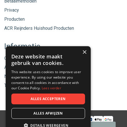
Betaalmethoden
Privacy
Producten
ACR Reijnders Huishoud Producten
Informatie
×
Deze website maakt
Onze merken
gebruik van cookies.
Aanbiedingen
This website uses cookies to improve user
Nieuwe producten
experience. By using our website you
consent to all cookies in accordance with
Tips & Nieuws
our Cookie Policy.
Lees verder
ALLES ACCEPTEREN
ALLES AFWIJZEN
DETAILS WEERGEVEN
© 2026 - ACR Helmond.