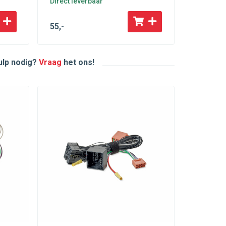
Direct leverbaar
55
,-
hulp nodig?
Vraag
het ons!