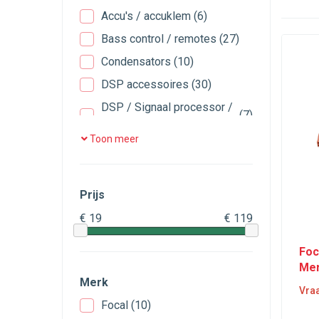
Accu's / accuklem
(6)
Bass control / remotes
(27)
Condensators
(10)
DSP accessoires
(30)
DSP / Signaal processor /
(7)
Equalizers
Toon meer
Gereedschap / inbouw
(39)
toebehoren
High to Low converters
(12)
Prijs
Kabelogen / kabelvorken
(33)
€ 19
€ 119
Kabelset / aansluitsets
(27)
Foc
Kabelset plug & play
(47)
Mer
Koppeladapter / ISO T-
Merk
(57)
harness
Vraa
Focal
(10)
Line drivers
(2)