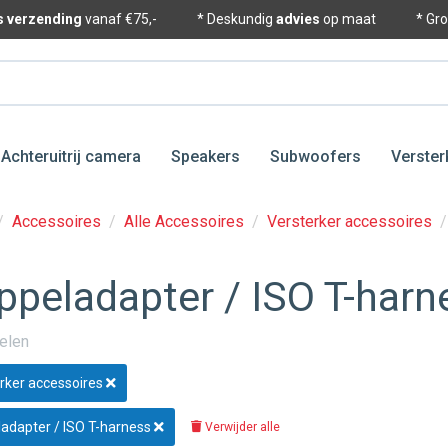
is verzending
vanaf €75,-
* Deskundig
advies
op maat
* Gr
Achteruitrij camera
Speakers
Subwoofers
Verster
/
Accessoires
/
Alle Accessoires
/
Versterker accessoires
/
ppeladapter / ISO T-harn
kelen
rker accessoires
adapter / ISO T-harness
Verwijder alle