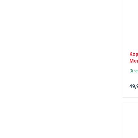
Cooper
(4)
Astra
(3)
Corsa
(4)
Meriva
(4)
Mokka
(3)
Kop
Movano
(4)
Me
Vivaro
(6)
Dire
Zafira
(5)
208
(3)
49
,
3008
(5)
308
(4)
5008
(3)
508
(3)
Boxer
(3)