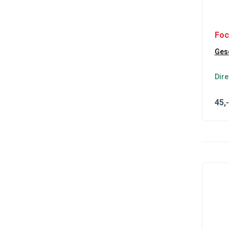
C-Max
(3)
F-150
(2)
Foc
Fiesta
(7)
Gesc
Focus
(5)
Galaxy
(3)
Dire
Kuga
(3)
45
,-
Mondeo
(2)
Transit Connect
(3)
i30
(3)
Tucson
(3)
Picanto
(3)
Rio
(3)
Sportage
(3)
Sprinter
(3)