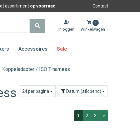
oot assortiment
op voorraad
Contact
-
Inloggen
Winkelwagen
kers
Accessoires
Sale
Koppeladapter / ISO T-harness
ess
24 per pagina
Datum (aflopend)
1
2
3
>