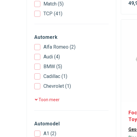
49
,
Match
(5)
Overige accessoires
(7)
TCP
(41)
RCA kabels
(66)
Speaker aansluiting
(1)
Speakerkabels
(3)
Automerk
Verdeelblokken
(15)
Alfa Romeo
(2)
Voeding / stroomkabels
(28)
Audi
(4)
Zekeringen
(30)
BMW
(5)
Zekeringhouders
(14)
Cadillac
(1)
Chevrolet
(1)
Chrysler
(1)
Toon meer
Citroën
(8)
Foc
Cupra
(1)
Toy
Automodel
Dacia
(2)
Gesc
A1
(2)
Dodge
(1)