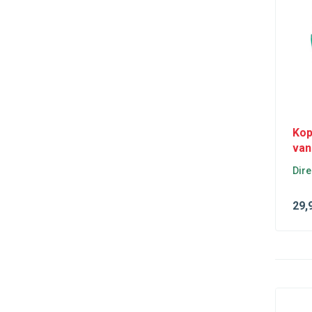
Expert
(5)
Partner
(3)
Clio
(3)
Master
(4)
Mégane
(4)
Scénic
(3)
Kop
Trafic
(3)
van
Twingo
(3)
Dire
Alhambra
(3)
29
,
Ibiza
(3)
Leon
(5)
Toledo
(4)
Fabia
(5)
Octavia
(6)