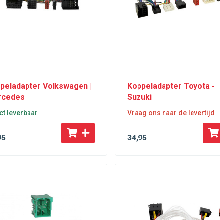
peladapter Volkswagen |
Koppeladapter Toyota -
rcedes
Suzuki
ct leverbaar
Vraag ons naar de levertijd
95
34
,95