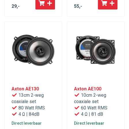
29
,-
55
,-
Axton AE130
Axton AE100
13cm 2-weg
10cm 2-weg
coaxiale set
coaxiale set
80 Watt RMS
60 Watt RMS
4 Ω | 84dB
4 Ω | 81 dB
Direct leverbaar
Direct leverbaar