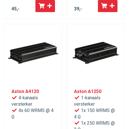
45
,-
39
,-
Axton A4120
Axton A1250
4-kanaals
1-kanaals
versterker
versterker
4x 60 WRMS @ 4
1x 150 WRMS @
Ω
4 Ω
1x 250 WRMS @