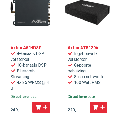
Axton A544DSP
Axton ATB120A
4-kanaals DSP
Ingebouwde
versterker
versterker
10-kanaals DSP
Gepoorte
Bluetooth
behuizing
Streaming
8 inch subwoofer
4x 25 WRMS @ 4
100 Watt RMS
Ω
Direct leverbaar
Direct leverbaar
249
,-
229
,-