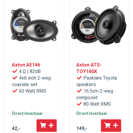
Axton AE146
Axton ATS-
4 Ω | 82dB
TOY160X
4x6 inch 2-weg
Pasklare Toyota
coaxiale set
speakers
60 Watt RMS
16.5cm 2-weg
composet
80 Watt RMS
Direct leverbaar
Direct leverbaar
42
,-
149
,-