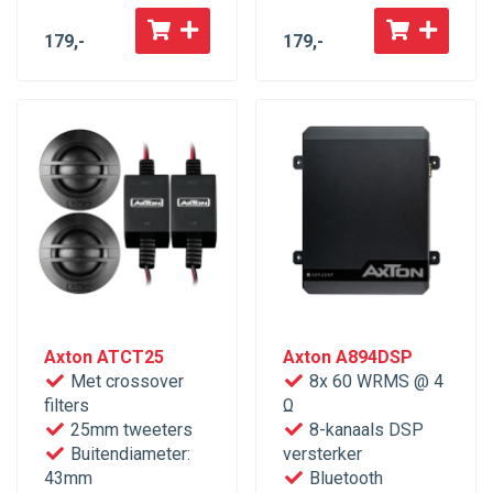
179
,-
179
,-
Axton ATCT25
Axton A894DSP
Met crossover
8x 60 WRMS @ 4
filters
Ω
25mm tweeters
8-kanaals DSP
Buitendiameter:
versterker
43mm
Bluetooth