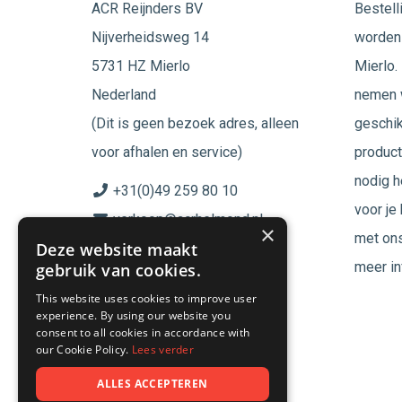
ACR Reijnders BV
Bestell
Nijverheidsweg 14
worden 
5731 HZ Mierlo
Mierlo. 
Nederland
nemen w
(Dit is geen bezoek adres, alleen
geschik
voor afhalen en service)
product
nodig h
+31(0)49 259 80 10
voor je
verkoop@acrhelmond.nl
×
met ons
Deze website maakt
KvK nummer: 17025674
meer in
gebruik van cookies.
BTW nr: NL819744864B01
This website uses cookies to improve user
experience. By using our website you
Volg ons op
consent to all cookies in accordance with
our Cookie Policy.
Lees verder
ALLES ACCEPTEREN