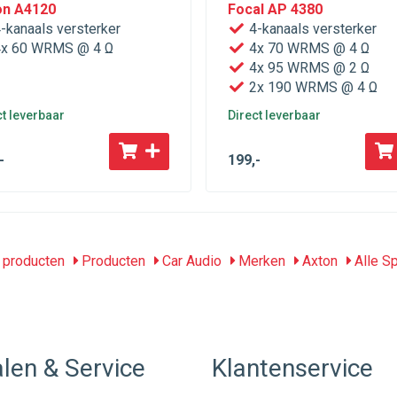
on A4120
Focal AP 4380
-kanaals versterker
4-kanaals versterker
x 60 WRMS @ 4 Ω
4x 70 WRMS @ 4 Ω
4x 95 WRMS @ 2 Ω
2x 190 WRMS @ 4 Ω
ct leverbaar
Direct leverbaar
-
199
,-
producten
Producten
Car Audio
Merken
Axton
Alle S
len & Service
Klantenservice