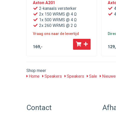
Axton A201
Axt
2-kanaals versterker
4
2x 150 WRMS @ 4 Ω
4
1x 500 WRMS @ 4 Ω
2x 260 WRMS @ 2 Ω
Vraag ons naar de levertijd
Dire
169
,-
129
,
Shop meer
Home
Speakers
Speakers
Sale
Nieuwe 
Contact
Afha