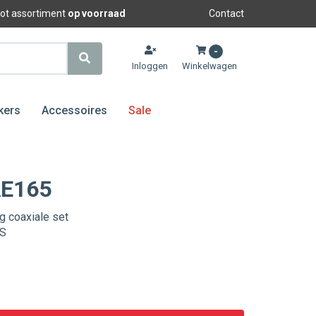
oot assortiment
op voorraad
Contact
-
Inloggen
Winkelwagen
kers
Accessoires
Sale
AE165
 coaxiale set
MS