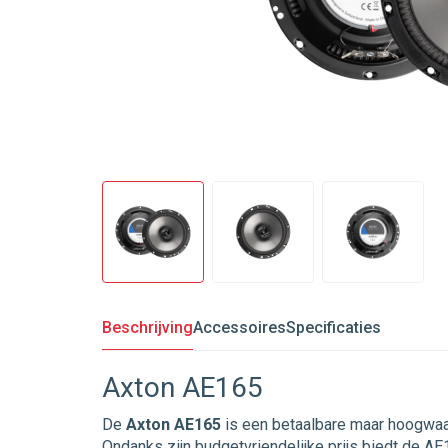
Beschrijving
Accessoires
Specificaties
Axton AE165
De
Axton AE165
is een betaalbare maar hoogwaa
Ondanks zijn budgetvriendelijke prijs biedt de 