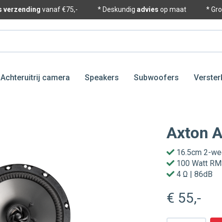
is verzending
vanaf €75,-
* Deskundig
advies
op maat
* Gr
Achteruitrij camera
Speakers
Subwoofers
Verster
Axton 
16.5cm 2-weg
100 Watt R
4 Ω | 86dB
€ 55
,-