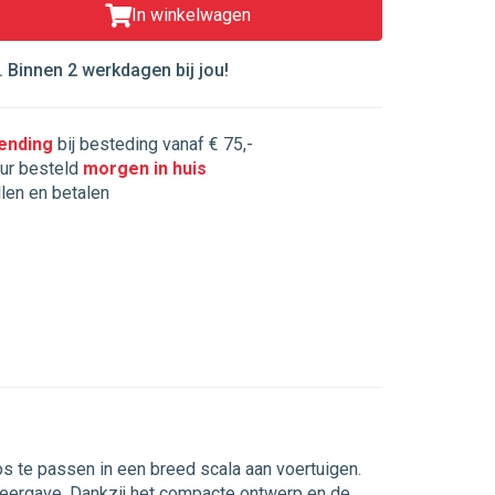
In winkelwagen
 Binnen 2 werkdagen bij jou!
zending
bij besteding vanaf € 75,-
ur besteld
morgen in huis
llen en betalen
 te passen in een breed scala aan voertuigen.
weergave. Dankzij het compacte ontwerp en de