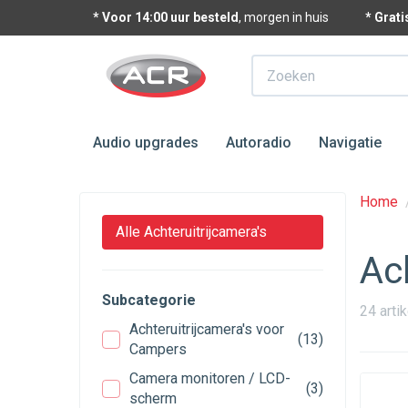
* Voor 14:00 uur besteld
, morgen in huis
* Grat
Zoeken
Audio upgrades
Autoradio
Navigatie
Home
Alle Achteruitrijcamera's
Ac
Subcategorie
24 arti
Achteruitrijcamera's voor
(13)
Campers
Camera monitoren / LCD-
(3)
scherm