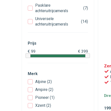
Pasklare
(7)
achteruitrijcamera's
Universele
(14)
achteruitrijcamera's
Prijs
€ 99
€ 399
Zen
Merk
R
Alpine
(2)
1
Ampire
(2)
Dire
Pioneer
(1)
Xzent
(2)
199