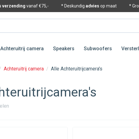
is verzending
vanaf €75,-
* Deskundig
advies
op maat
* Gr
Achteruitrij camera
Speakers
Subwoofers
Verster
/
Achteruitrij camera
/
Alle Achteruitrijcamera's
hteruitrijcamera's
kelen