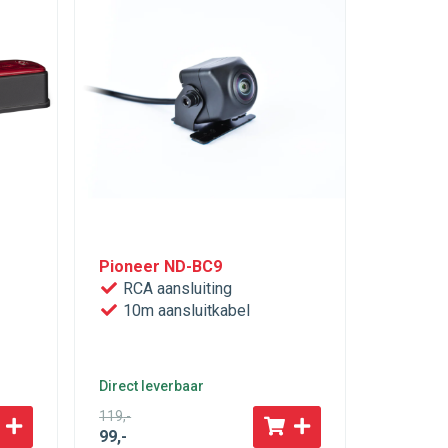
Pioneer ND-BC9
RCA aansluiting
10m aansluitkabel
Direct leverbaar
119
,-
99
,-