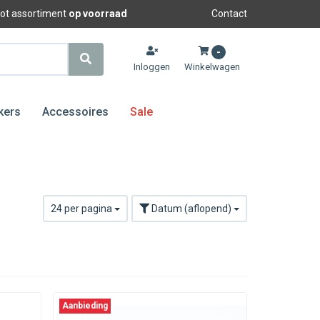
oot assortiment
op voorraad
Contact
-
Inloggen
Winkelwagen
kers
Accessoires
Sale
24 per pagina
Datum (aflopend)
Aanbieding