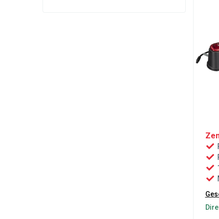
Zen
R
P
1
M
Gesc
Dire