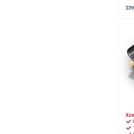
239
Xze
R
1