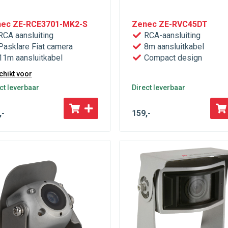
ec ZE-RCE3701-MK2-S
Zenec ZE-RVC45DT
CA aansluiting
RCA-aansluiting
asklare Fiat camera
8m aansluitkabel
1m aansluitkabel
Compact design
hikt voor
ct leverbaar
Direct leverbaar
,-
159
,-