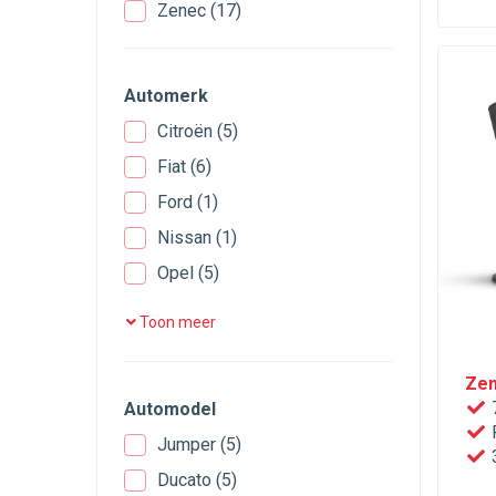
Zenec
(17)
Automerk
Citroën
(5)
Fiat
(6)
Ford
(1)
Nissan
(1)
Opel
(5)
Peugeot
(5)
Toon meer
Renault
(1)
Zen
7
Automodel
R
Jumper
(5)
3
Ducato
(5)