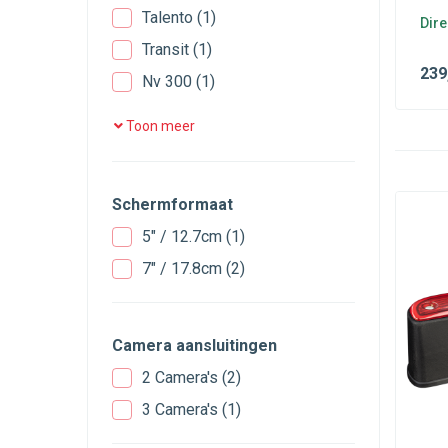
Talento
(1)
Dire
Transit
(1)
239
Nv 300
(1)
Movano
(4)
Toon meer
Vivaro
(1)
Boxer
(5)
Schermformaat
Trafic
(1)
5" / 12.7cm
(1)
7" / 17.8cm
(2)
Camera aansluitingen
2 Camera's
(2)
3 Camera's
(1)