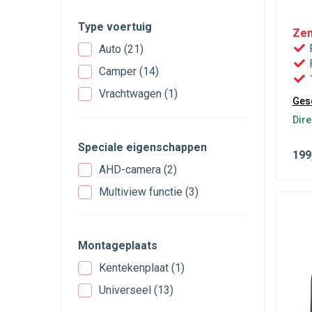
Type voertuig
Zen
R
Auto
(21)
P
Camper
(14)
1
Vrachtwagen
(1)
Gesc
Dire
Speciale eigenschappen
199
AHD-camera
(2)
Multiview functie
(3)
Montageplaats
Kentekenplaat
(1)
Universeel
(13)