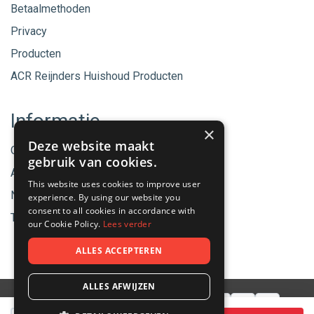
Betaalmethoden
Privacy
Producten
ACR Reijnders Huishoud Producten
Informatie
×
Deze website maakt
Onze merken
gebruik van cookies.
Aanbiedingen
This website uses cookies to improve user
Nieuwe producten
experience. By using our website you
consent to all cookies in accordance with
Tips & Nieuws
our Cookie Policy.
Lees verder
ALLES ACCEPTEREN
ALLES AFWIJZEN