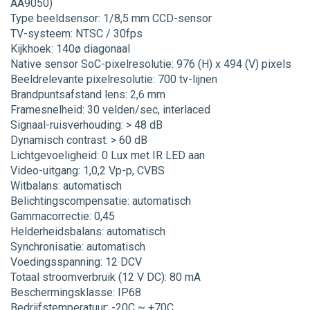
AA9050)
Type beeldsensor: 1/8,5 mm CCD-sensor
TV-systeem: NTSC / 30fps
Kijkhoek: 140ø diagonaal
Native sensor SoC-pixelresolutie: 976 (H) x 494 (V) pixels
Beeldrelevante pixelresolutie: 700 tv-lijnen
Brandpuntsafstand lens: 2,6 mm
Framesnelheid: 30 velden/sec, interlaced
Signaal-ruisverhouding: > 48 dB
Dynamisch contrast: > 60 dB
Lichtgevoeligheid: 0 Lux met IR LED aan
Video-uitgang: 1,0,2 Vp-p, CVBS
Witbalans: automatisch
Belichtingscompensatie: automatisch
Gammacorrectie: 0,45
Helderheidsbalans: automatisch
Synchronisatie: automatisch
Voedingsspanning: 12 DCV
Totaal stroomverbruik (12 V DC): 80 mA
Beschermingsklasse: IP68
Bedrijfstemperatuur: -20C ~ +70C.