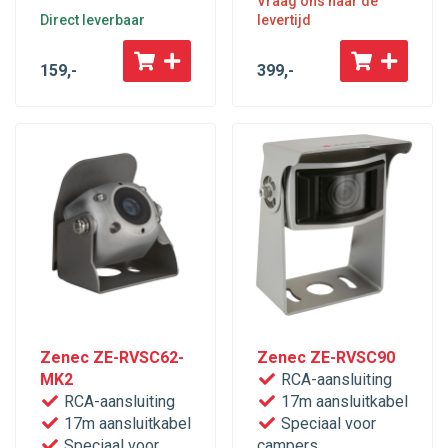
Vraag ons naar de
Direct leverbaar
levertijd
159
,-
399
,-
Zenec ZE-RVSC62-
Zenec ZE-RVSC90
MK2
RCA-aansluiting
RCA-aansluiting
17m aansluitkabel
17m aansluitkabel
Speciaal voor
Speciaal voor
campers