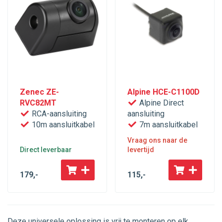
Zenec ZE-
Alpine HCE-C1100D
RVC82MT
Alpine Direct
RCA-aansluiting
aansluiting
10m aansluitkabel
7m aansluitkabel
Vraag ons naar de
Direct leverbaar
levertijd
179
,-
115
,-
Deze universele oplossing is vrij te monteren op elk