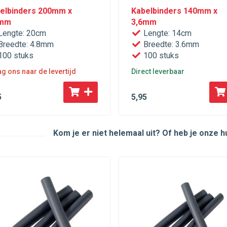
elbinders 200mm x
Kabelbinders 140mm x
8mm
3,6mm
engte: 20cm
Lengte: 14cm
reedte: 4.8mm
Breedte: 3.6mm
00 stuks
100 stuks
g ons naar de levertijd
Direct leverbaar
5
5
,95
Kom je er niet helemaal uit? Of heb je onze 