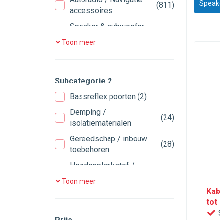
Speake
(811)
accessoires
Speaker & subwoofer
(1)
accessoires
Toon meer
Speaker / Subwoofer
(282)
accessoires
Versterker accessoires
(437)
Subcategorie 2
Bassreflex poorten
(2)
Demping /
(24)
isolatiematerialen
Gereedschap / inbouw
(28)
toebehoren
Hoedenplankstof /
(5)
bekleding
Toon meer
Kab
Overige accessoires
(5)
tot
Speaker aansluiting
(22)
S
Prijs