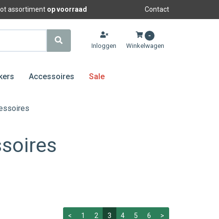
oot assortiment
op voorraad
Contact
-
Inloggen
Winkelwagen
kers
Accessoires
Sale
essoires
soires
<
1
2
3
4
5
6
>