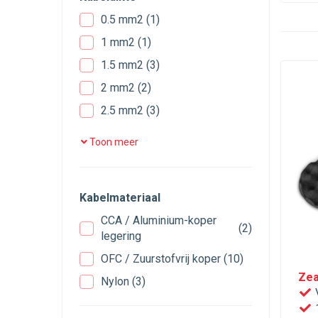
Transit Connect
(3)
0.5 mm2
(1)
Transit-Custom
(2)
1 mm2
(1)
Accord
(2)
1.5 mm2
(3)
Civic
(3)
2 mm2
(2)
Jazz
(2)
2.5 mm2
(3)
i30
(4)
4 mm2
(2)
Toon meer
iX35
(2)
6 mm2
(1)
Picanto
(4)
8 mm2
(1)
Rio
(2)
Kabelmateriaal
12 mm2
(1)
Sportage
(3)
CCA / Aluminium-koper
(2)
legering
Delta
(2)
OFC / Zuurstofvrij koper
(10)
CX-5
(2)
Zea
Nylon
(3)
A-klasse
(3)
V
B-klasse
(3)
1