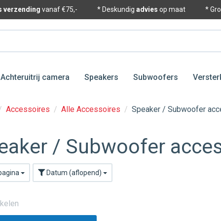
is verzending
vanaf €75,-
* Deskundig
advies
op maat
* Gr
Achteruitrij camera
Speakers
Subwoofers
Verster
/
Accessoires
/
Alle Accessoires
/
Speaker / Subwoofer acc
eaker / Subwoofer acces
 pagina
Datum (aflopend)
ikelen