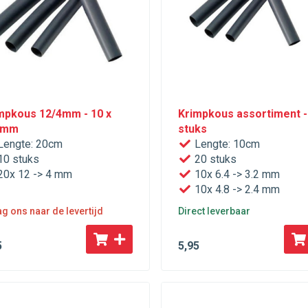
mpkous 12/4mm - 10 x
Krimpkous assortiment -
0mm
stuks
engte: 20cm
Lengte: 10cm
0 stuks
20 stuks
0x 12 -> 4 mm
10x 6.4 -> 3.2 mm
10x 4.8 -> 2.4 mm
g ons naar de levertijd
Direct leverbaar
5
5
,95