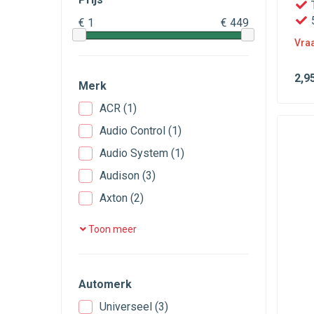
Speaker crossovers /
T
(10)
filters
€ 1
€ 449
Speaker ringen /
Vraa
(137)
adapters
2
,9
Speaker roosters / grills
(33)
Merk
Speakerkabels
(15)
ACR
(1)
Subwoofer kist /
Audio Control
(1)
(6)
behuizing
Audio System
(1)
Verdeelblokken
(1)
Audison
(3)
Axton
(2)
Boxmore
(4)
Toon meer
Caliber
(4)
Comfort Mat
(3)
Automerk
Emphaser
(13)
Universeel
(3)
Eton
(13)