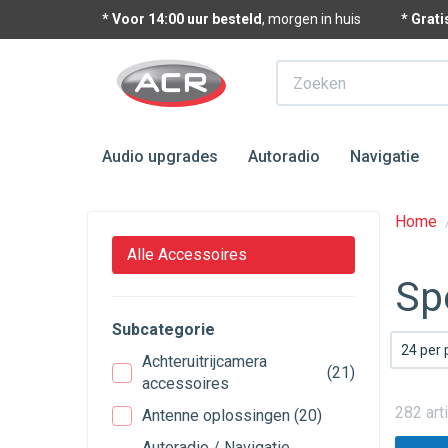
* Voor 14:00 uur besteld
, morgen in huis
* Grat
Zoeken
Audio upgrades
Autoradio
Navigatie
Home
Alle Accessoires
Sp
Subcategorie
24 per
Achteruitrijcamera
(21)
accessoires
282 art
Antenne oplossingen
(20)
Autoradio / Navigatie