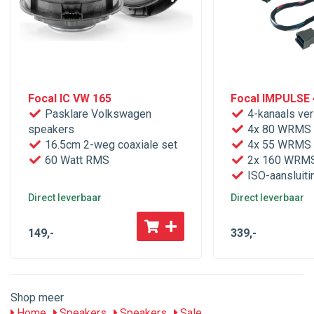
Focal IC VW 165
Focal IMPULSE 
Pasklare Volkswagen
4-kanaals ver
speakers
4x 80 WRMS 
16.5cm 2-weg coaxiale set
4x 55 WRMS 
60 Watt RMS
2x 160 WRMS
ISO-aansluiti
Direct leverbaar
Direct leverbaar
149
,-
339
,-
Shop meer
Home
Speakers
Speakers
Sale