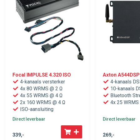
Focal IMPULSE 4.320 ISO
Axton A544DSP 
4-kanaals versterker
4-kanaals DS
4x 80 WRMS @ 2 Ω
10-kanaals 
4x 55 WRMS @ 4 Ω
Bluetooth St
2x 160 WRMS @ 4 Ω
4x 25 WRMS 
ISO-aansluiting
Direct leverbaar
Direct leverbaar
339
,-
269
,-