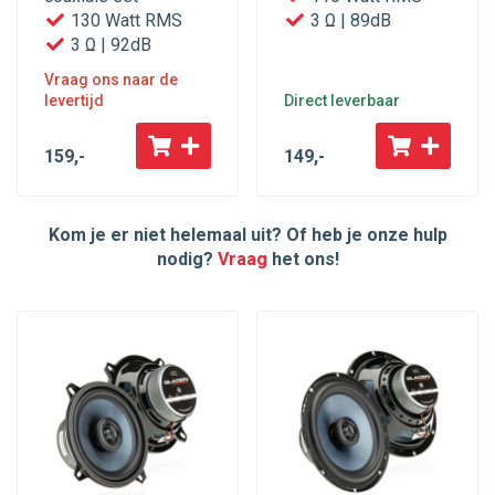
130 Watt RMS
3 Ω | 89dB
3 Ω | 92dB
Vraag ons naar de
levertijd
Direct leverbaar
159
,-
149
,-
Kom je er niet helemaal uit? Of heb je onze hulp
nodig?
Vraag
het ons!