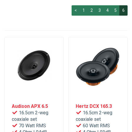
<
1
2
3
4
5
6
Audison APX 6.5
Hertz DCX 165.3
16.5cm 2-weg
16.5cm 2-weg
coaxiale set
coaxiale set
70 Watt RMS
60 Watt RMS