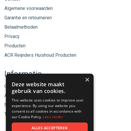
Algemene voorwaarden
Garantie en retourneren
Betaalmethoden
Privacy
Producten
ACR Reijnders Huishoud Producten
Informatie
×
Deze website maakt
Onze merken
gebruik van cookies.
Aanbiedingen
This website uses cookies to improve user
Nieuwe producten
experience. By using our website you
consent to all cookies in accordance with
Tips & Nieuws
our Cookie Policy.
Lees verder
ALLES ACCEPTEREN