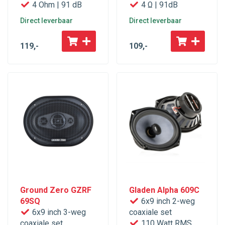
4 Ohm | 91 dB
4 Ω | 91dB
Direct leverbaar
Direct leverbaar
119
,-
109
,-
Ground Zero GZRF
Gladen Alpha 609C
69SQ
6x9 inch 2-weg
6x9 inch 3-weg
coaxiale set
coaxiale set
110 Watt RMS