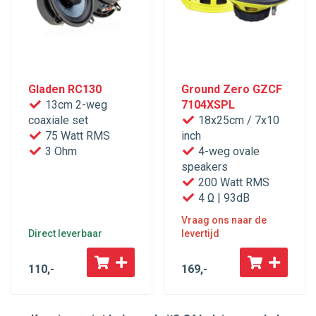
Gladen RC130
Ground Zero GZCF
13cm 2-weg
7104XSPL
coaxiale set
18x25cm / 7x10
75 Watt RMS
inch
3 Ohm
4-weg ovale
speakers
200 Watt RMS
4 Ω | 93dB
Vraag ons naar de
Direct leverbaar
levertijd
110
,-
169
,-