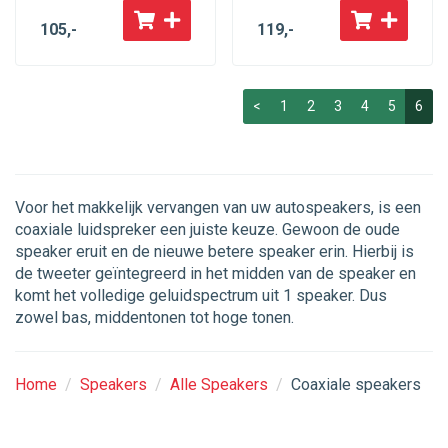
105
,-
119
,-
<
1
2
3
4
5
6
Voor het makkelijk vervangen van uw autospeakers, is een
coaxiale luidspreker een juiste keuze. Gewoon de oude
speaker eruit en de nieuwe betere speaker erin. Hierbij is
de tweeter geïntegreerd in het midden van de speaker en
komt het volledige geluidspectrum uit 1 speaker. Dus
zowel bas, middentonen tot hoge tonen.
Home
/
Speakers
/
Alle Speakers
/
Coaxiale speakers