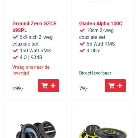
Ground Zero GZCF
Gladen Alpha 100C
69SPL
10cm 2-weg
6x9 inch 2-weg
coaxiale set
coaxiale set
55 Watt RMS
150 Watt RMS
3 Ohm
4 Ω | 93dB
Vraag ons naar de
levertijd
Direct leverbaar
199
,-
79
,-