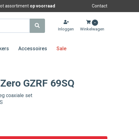
oot assortiment
op voorraad
Contact
-
Inloggen
Winkelwagen
kers
Accessoires
Sale
 Zero GZRF 69SQ
eg coaxiale set
MS