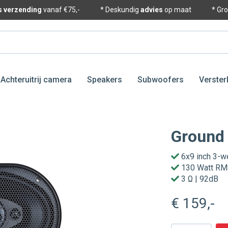
is verzending
vanaf €75,-
* Deskundig
advies
op maat
* Gr
Achteruitrij camera
Speakers
Subwoofers
Verster
Ground
6x9 inch 3-w
130 Watt R
3 Ω | 92dB
€ 159
,-