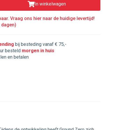
In winkelwagen
aar. Vraag ons hier naar de huidige levertijd!
5 dagen)
zending
bij besteding vanaf € 75,-
ur besteld
morgen in huis
llen en betalen
 Tijdens de ontwikkeling heeft Ground Zero zich