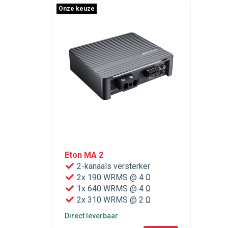
Onze keuze
Eton MA 2
2-kanaals versterker
2x 190 WRMS @ 4 Ω
1x 640 WRMS @ 4 Ω
2x 310 WRMS @ 2 Ω
Direct leverbaar