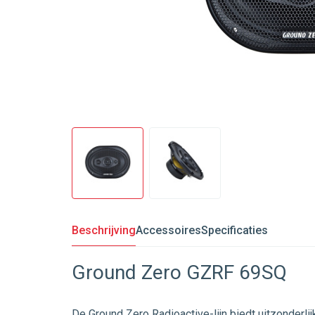
Beschrijving
Accessoires
Specificaties
Ground Zero GZRF 69SQ
De Ground Zero Radioactive-lijn biedt uitzonderli