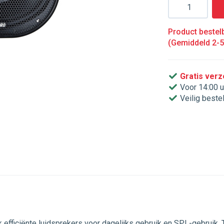
Aantal
Product bestelb
(Gemiddeld 2-
Gratis ver
Voor 14:00 u
Veilig beste
jk efficiënte luidsprekers voor dagelijks gebruik en SPL-gebruik.