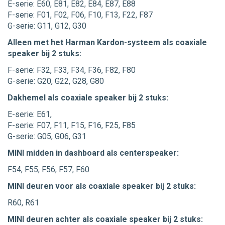
E-serie: E60, E81, E82, E84, E87, E88
F-serie: F01, F02, F06, F10, F13, F22, F87
G-serie: G11, G12, G30
Alleen met het Harman Kardon-systeem als coaxiale
speaker bij 2 stuks:
F-serie: F32, F33, F34, F36, F82, F80
G-serie: G20, G22, G28, G80
Dakhemel als coaxiale speaker bij 2 stuks:
E-serie: E61,
F-serie: F07, F11, F15, F16, F25, F85
G-serie: G05, G06, G31
MINI midden in dashboard als centerspeaker:
F54, F55, F56, F57, F60
MINI deuren voor als coaxiale speaker bij 2 stuks:
R60, R61
MINI deuren achter als coaxiale speaker bij 2 stuks: