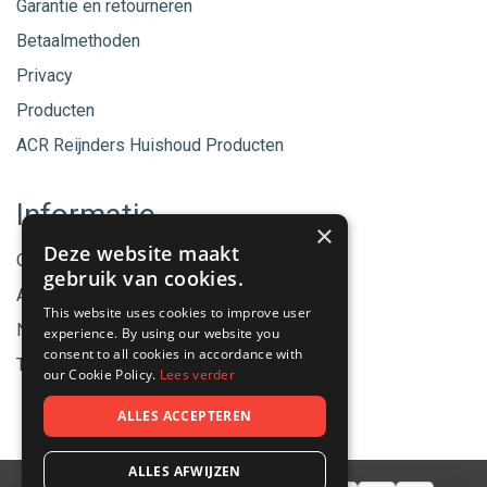
Garantie en retourneren
Betaalmethoden
Privacy
Producten
ACR Reijnders Huishoud Producten
Informatie
×
Deze website maakt
Onze merken
gebruik van cookies.
Aanbiedingen
This website uses cookies to improve user
Nieuwe producten
experience. By using our website you
consent to all cookies in accordance with
Tips & Nieuws
our Cookie Policy.
Lees verder
ALLES ACCEPTEREN
ALLES AFWIJZEN