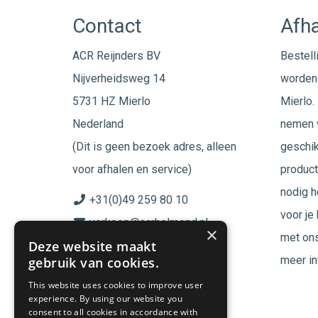
Contact
Afha
ACR Reijnders BV
Bestell
Nijverheidsweg 14
worden 
5731 HZ Mierlo
Mierlo. 
Nederland
nemen w
(Dit is geen bezoek adres, alleen
geschik
voor afhalen en service)
product
nodig h
+31(0)49 259 80 10
voor je
verkoop@acrhelmond.nl
×
met ons
Deze website maakt
KvK nummer: 17025674
meer in
gebruik van cookies.
BTW nr: NL819744864B01
This website uses cookies to improve user
experience. By using our website you
Volg ons op
consent to all cookies in accordance with