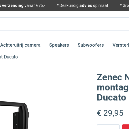
is verzending
vanaf €75,-
* Deskundig
advies
op maat
* Gr
Achteruitrij camera
Speakers
Subwoofers
Verster
at Ducato
Zenec 
montage
Ducato
€ 29
,95
Aantal