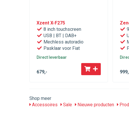
Xzent X-F275
Zen
8 inch touchscreen
9
USB | BT | DAB+
U
Mechless autoradio
M
Pasklaar voor Fiat
P
Direct leverbaar
Dire
679
,-
999
,
Shop meer
Accessoires
Sale
Nieuwe producten
Prod