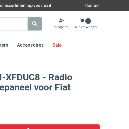
oot assortiment
op voorraad
Contact
-
Inloggen
Winkelwagen
kers
Accessoires
Sale
N-XFDUC8 - Radio
paneel voor Fiat