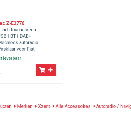
ec Z-E3776
 inch touchscreen
SB | BT | DAB+
echless autoradio
asklaar voor Fiat
ct leverbaar
-
ucten
Merken
Xzent
Alle Accessoires
Autoradio / Navi