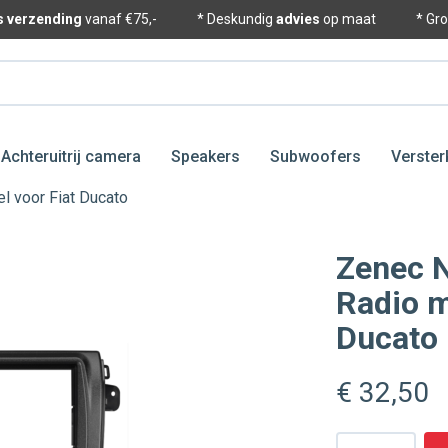
is verzending
vanaf €75,-
* Deskundig
advies
op maat
* Gr
Achteruitrij camera
Speakers
Subwoofers
Verster
 voor Fiat Ducato
Zenec 
Radio m
Ducato
€ 32
,50
Aantal