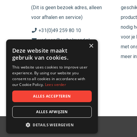
(Dit is geen bezoek adres, alleen
geschik
voor afhalen en service)
product
nodig h
+31(0)49 259 80 10
voor je
verkoop@acrhelmond.nl
×
met ons
Deze website maakt
KvK nummer: 17025674
meer in
gebruik van cookies.
BTW nr: NL819744864B01
This website uses cookies to improve user
experience. By using our website you
Volg ons op
consent to all cookies in accordance with
our Cookie Policy.
Lees verder
ALLES ACCEPTEREN
ALLES AFWIJZEN
DETAILS WEERGEVEN
© 2026 - ACR Helmond.