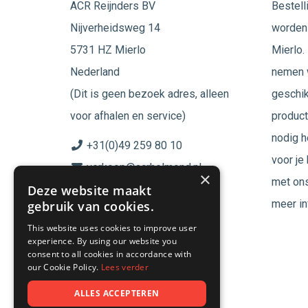
ACR Reijnders BV
Bestell
Nijverheidsweg 14
worden 
5731 HZ Mierlo
Mierlo. 
Nederland
nemen w
(Dit is geen bezoek adres, alleen
geschik
voor afhalen en service)
product
nodig h
+31(0)49 259 80 10
voor je
verkoop@acrhelmond.nl
×
met ons
Deze website maakt
KvK nummer: 17025674
meer in
gebruik van cookies.
BTW nr: NL819744864B01
This website uses cookies to improve user
experience. By using our website you
Volg ons op
consent to all cookies in accordance with
our Cookie Policy.
Lees verder
ALLES ACCEPTEREN