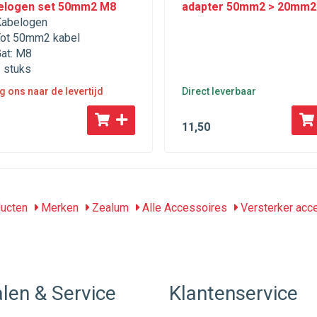
elogen set 50mm2 M8
adapter 50mm2 > 20mm2
abelogen
ot 50mm2 kabel
at: M8
 stuks
g ons naar de levertijd
Direct leverbaar
11
,50
ucten
Merken
Zealum
Alle Accessoires
Versterker acc
len & Service
Klantenservice