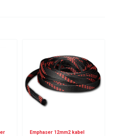
wer
Emphaser 12mm2 kabel
Boxmor