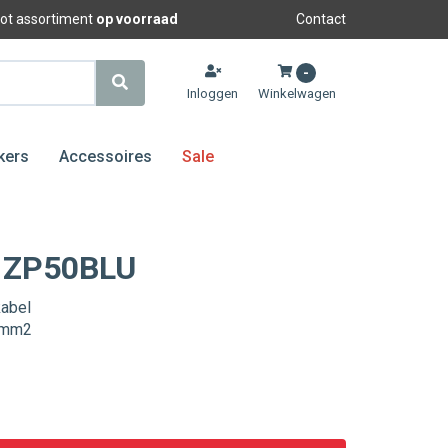
oot assortiment
op voorraad
Contact
-
Inloggen
Winkelwagen
kers
Accessoires
Sale
 ZP50BLU
abel
0mm2