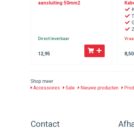
aansluiting 50mm2
Kab
K
T
G
2
Direct leverbaar
Vraa
12
,95
8
,50
Shop meer
Accessoires
Sale
Nieuwe producten
Prod
Contact
Afha