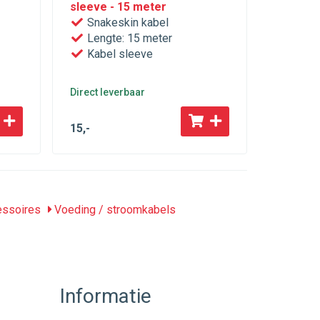
sleeve - 15 meter
50mm
Snakeskin kabel
4 stu
Lengte: 15 meter
Kabel sleeve
Direct leverbaar
Vraag ons
15
,-
9
,95
essoires
Voeding / stroomkabels
Informatie