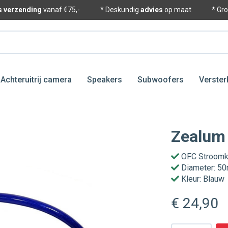
is verzending
vanaf €75,-
* Deskundig
advies
op maat
* Gr
Achteruitrij camera
Speakers
Subwoofers
Verster
Zealum
OFC Stroomk
Diameter: 5
Kleur: Blauw
€ 24
,90