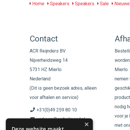
Home
Speakers
Speakers
Sale
Nieuwe 
Contact
Afha
ACR Reijnders BV
Bestell
Nijverheidsweg 14
worden 
5731 HZ Mierlo
Mierlo. 
Nederland
nemen w
(Dit is geen bezoek adres, alleen
geschik
voor afhalen en service)
product
nodig h
+31(0)49 259 80 10
voor je
verkoop@acrhelmond.nl
×
met ons
Deze website maakt