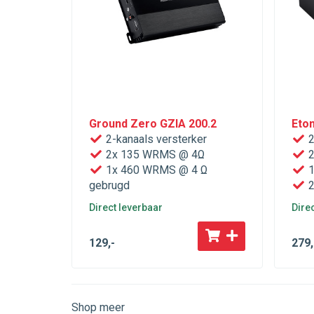
Ground Zero GZIA 200.2
Eto
2-kanaals versterker
2
2x 135 WRMS @ 4Ω
2
1x 460 WRMS @ 4 Ω
1
gebrugd
2
Direct leverbaar
Dire
129
,-
279
,
Shop meer