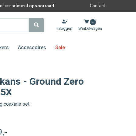
oot assortiment
op voorraad
Contact
-
Inloggen
Winkelwagen
kers
Accessoires
Sale
kans - Ground Zero
.5X
 coaxiale set
S
9
,-