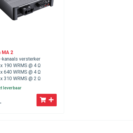
n MA 2
-kanaals versterker
x 190 WRMS @ 4 Ω
x 640 WRMS @ 4 Ω
x 310 WRMS @ 2 Ω
ct leverbaar
-