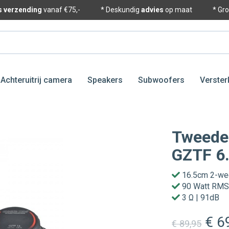
is verzending
vanaf €75,-
* Deskundig
advies
op maat
* Gr
Achteruitrij camera
Speakers
Subwoofers
Verster
Tweede
GZTF 6
16.5cm 2-weg
90 Watt RM
3 Ω | 91dB
€ 6
€ 89
,95