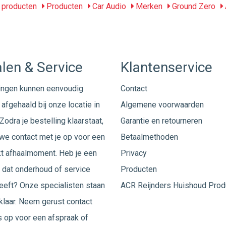
producten
Producten
Car Audio
Merken
Ground Zero
len & Service
Klantenservice
ingen kunnen eenvoudig
Contact
afgehaald bij onze locatie in
Algemene voorwaarden
Zodra je bestelling klaarstaat,
Garantie en retourneren
e contact met je op voor een
Betaalmethoden
t afhaalmoment. Heb je een
Privacy
 dat onderhoud of service
Producten
eeft? Onze specialisten staan
ACR Reijnders Huishoud Prod
 klaar. Neem gerust
contact
 op voor een afspraak of