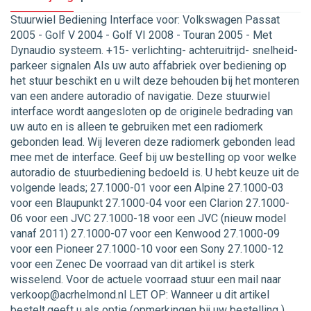
Stuurwiel Bediening Interface voor: Volkswagen Passat
2005 - Golf V 2004 - Golf VI 2008 - Touran 2005 - Met
Dynaudio systeem. +15- verlichting- achteruitrijd- snelheid-
parkeer signalen Als uw auto affabriek over bediening op
het stuur beschikt en u wilt deze behouden bij het monteren
van een andere autoradio of navigatie. Deze stuurwiel
interface wordt aangesloten op de originele bedrading van
uw auto en is alleen te gebruiken met een radiomerk
gebonden lead. Wij leveren deze radiomerk gebonden lead
mee met de interface. Geef bij uw bestelling op voor welke
autoradio de stuurbediening bedoeld is. U hebt keuze uit de
volgende leads; 27.1000-01 voor een Alpine 27.1000-03
voor een Blaupunkt 27.1000-04 voor een Clarion 27.1000-
06 voor een JVC 27.1000-18 voor een JVC (nieuw model
vanaf 2011) 27.1000-07 voor een Kenwood 27.1000-09
voor een Pioneer 27.1000-10 voor een Sony 27.1000-12
voor een Zenec De voorraad van dit artikel is sterk
wisselend. Voor de actuele voorraad stuur een mail naar
verkoop@acrhelmond.nl LET OP: Wanneer u dit artikel
bestelt,geeft u als optie (opmerkingen bij uw bestelling )