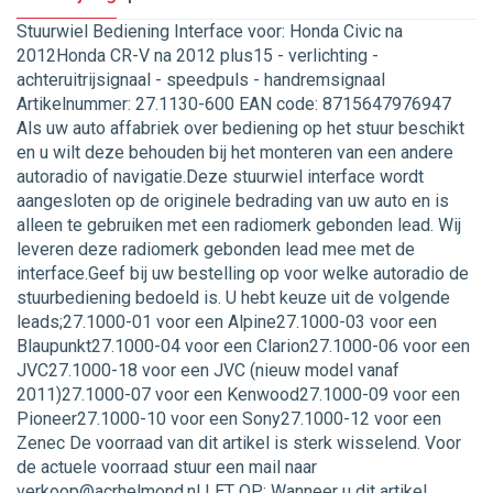
Stuurwiel Bediening Interface voor: Honda Civic na
2012Honda CR-V na 2012 plus15 - verlichting -
achteruitrijsignaal - speedpuls - handremsignaal
Artikelnummer: 27.1130-600 EAN code: 8715647976947
Als uw auto affabriek over bediening op het stuur beschikt
en u wilt deze behouden bij het monteren van een andere
autoradio of navigatie.Deze stuurwiel interface wordt
aangesloten op de originele bedrading van uw auto en is
alleen te gebruiken met een radiomerk gebonden lead. Wij
leveren deze radiomerk gebonden lead mee met de
interface.Geef bij uw bestelling op voor welke autoradio de
stuurbediening bedoeld is. U hebt keuze uit de volgende
leads;27.1000-01 voor een Alpine27.1000-03 voor een
Blaupunkt27.1000-04 voor een Clarion27.1000-06 voor een
JVC27.1000-18 voor een JVC (nieuw model vanaf
2011)27.1000-07 voor een Kenwood27.1000-09 voor een
Pioneer27.1000-10 voor een Sony27.1000-12 voor een
Zenec De voorraad van dit artikel is sterk wisselend. Voor
de actuele voorraad stuur een mail naar
verkoop@acrhelmond.nl LET OP: Wanneer u dit artikel