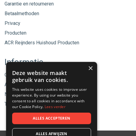
Garantie en retourneren
Betaalmethoden
Privacy
Producten
ACR Reijnders Huishoud Producten
Informatie
×
Deze website maakt
Onze merken
gebruik van cookies.
Aanbiedingen
This website uses cookies to improve user
Nieuwe producten
experience. By using our website you
consent to all cookies in accordance with
Tips & Nieuws
our Cookie Policy.
Lees verder
ALLES ACCEPTEREN
ALLES AFWIJZEN