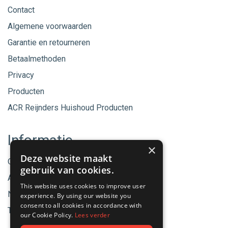
Contact
Algemene voorwaarden
Garantie en retourneren
Betaalmethoden
Privacy
Producten
ACR Reijnders Huishoud Producten
Informatie
×
Deze website maakt
Onze merken
gebruik van cookies.
Aanbiedingen
This website uses cookies to improve user
Nieuwe producten
experience. By using our website you
consent to all cookies in accordance with
Tips & Nieuws
our Cookie Policy.
Lees verder