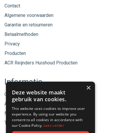
Contact
Algemene voorwaarden
Garantie en retourneren
Betaalmethoden
Privacy
Producten
ACR Reijnders Huishoud Producten
Informatie
×
Deze website maakt
Onze merken
gebruik van cookies.
Aanbiedingen
This website uses cookies to improve user
Nieuwe producten
experience. By using our website you
consent to all cookies in accordance with
Tips & Nieuws
our Cookie Policy.
Lees verder