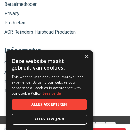
Betaalmethoden
Privacy
Producten
ACR Reijnders Huishoud Producten
Informatie
×
Deze website maakt
Onze merken
gebruik van cookies.
Aanbiedingen
This website uses cookies to improve user
Nieuwe producten
experience. By using our website you
consent to all cookies in accordance with
Tips & Nieuws
our Cookie Policy.
Lees verder
ALLES ACCEPTEREN
ALLES AFWIJZEN