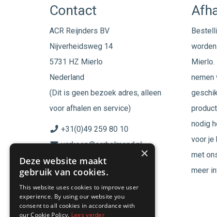
Contact
Afha
ACR Reijnders BV
Bestell
Nijverheidsweg 14
worden 
5731 HZ Mierlo
Mierlo. 
Nederland
nemen w
(Dit is geen bezoek adres, alleen
geschik
voor afhalen en service)
product
nodig h
+31(0)49 259 80 10
voor je
verkoop@acrhelmond.nl
×
met ons
Deze website maakt
KvK nummer: 17025674
meer in
gebruik van cookies.
BTW nr: NL819744864B01
This website uses cookies to improve user
experience. By using our website you
Volg ons op
consent to all cookies in accordance with
our Cookie Policy.
Lees verder