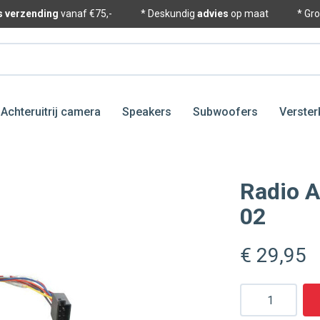
is verzending
vanaf €75,-
* Deskundig
advies
op maat
* Gr
Achteruitrij camera
Speakers
Subwoofers
Verster
Radio A
02
€ 29
,95
Aantal