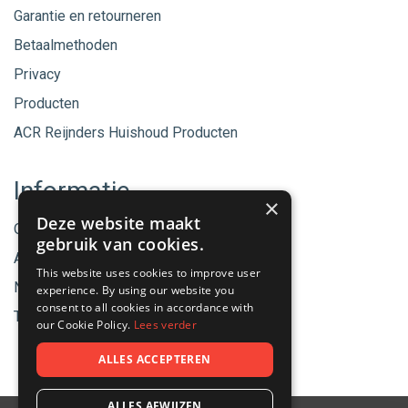
Garantie en retourneren
Betaalmethoden
Privacy
Producten
ACR Reijnders Huishoud Producten
Informatie
×
Deze website maakt
Onze merken
gebruik van cookies.
Aanbiedingen
This website uses cookies to improve user
Nieuwe producten
experience. By using our website you
consent to all cookies in accordance with
Tips & Nieuws
our Cookie Policy.
Lees verder
ALLES ACCEPTEREN
ALLES AFWIJZEN