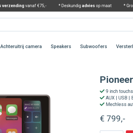
is verzending
vanaf €75,-
* Deskundig
advies
op maat
* Gr
Achteruitrij camera
Speakers
Subwoofers
Verster
Pionee
9 inch touch
AUX | USB | 
Mechless aut
€ 799
,-