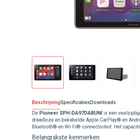
Beschrijving
Specificaties
Downloads
De
Pioneer SPH-DA97DABUNI
is een veelzijdi
draadloze en bekabelde Apple CarPlay® en Androi
Bluetooth® en Wi-Fi®-connectiviteit. Het capaciti
Belangrijkste kenmerken