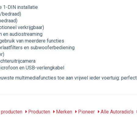
 1-DIN installatie
s/bedraad)
bedraad)
tioneel verkrijgbaar)
n en audiostreaming
 gebruik van meerdere functies
rlaatfilters en subwooferbediening
r)
chteruitrijcamera
microfoon en USB-verlengkabel
te multimediafuncties toe aan vrijwel ieder voertuig: perfecte
producten
Producten
Merken
Pioneer
Alle Autoradio's