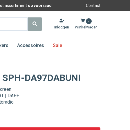
oot assortiment
op voorraad
Contact
-
Inloggen
Winkelwagen
kers
Accessoires
Sale
r SPH-DA97DABUNI
screen
BT | DAB+
oradio