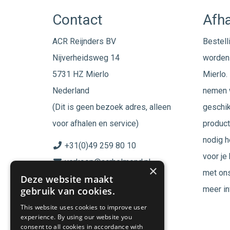
Contact
Afha
ACR Reijnders BV
Bestell
Nijverheidsweg 14
worden 
5731 HZ Mierlo
Mierlo. 
Nederland
nemen w
(Dit is geen bezoek adres, alleen
geschik
voor afhalen en service)
product
nodig h
+31(0)49 259 80 10
voor je
verkoop@acrhelmond.nl
×
met ons
Deze website maakt
KvK nummer: 17025674
meer in
gebruik van cookies.
BTW nr: NL819744864B01
This website uses cookies to improve user
experience. By using our website you
Volg ons op
consent to all cookies in accordance with