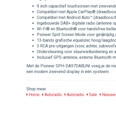
9 inch capacitief touchscreen met zwevende
Compatibel met Apple CarPlay® (draadloo
Compatibel met Android Auto™ (draadloos/
Ingebouwde DAB+ digitale radio (antenne op
Wi-Fi® en Bluetooth® voor handsfree belle
Pioneer Split Screen Mode voor gelijktijdig
13-bands grafische equalizer, hoog/laagdoo
3 RCA pre-uitgangen (voor, achter, subwoofe
Ondersteuning voor stuurwielbediening en a
Inclusief GPS-antenne, externe Bluetooth-
Met de Pioneer SPH-DA97DABUNI voeg je de nieuws
een modern zwevend display in één systeem.
Shop meer
Home
Autoradio
Autoradio
Sale
Nieuwe 