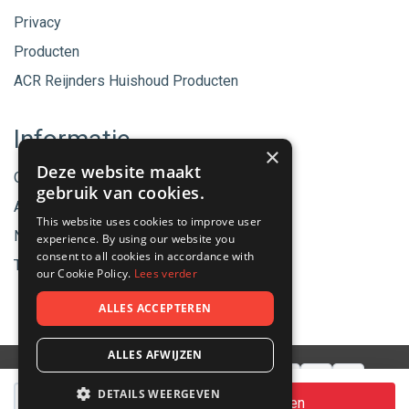
Privacy
Producten
ACR Reijnders Huishoud Producten
Informatie
×
Deze website maakt
Onze merken
gebruik van cookies.
Aanbiedingen
This website uses cookies to improve user
Nieuwe producten
experience. By using our website you
consent to all cookies in accordance with
Tips & Nieuws
our Cookie Policy.
Lees verder
ALLES ACCEPTEREN
ALLES AFWIJZEN
Aantal
DETAILS WEERGEVEN
© 2026 - ACR Helmond.
In winkelwagen