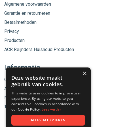
Algemene voorwaarden
Garantie en retourneren
Betaalmethoden
Privacy
Producten
ACR Reijnders Huishoud Producten
Informatie
×
Deze website maakt
Onze merken
gebruik van cookies.
Aanbiedingen
This website uses cookies to improve user
Nieuwe producten
experience. By using our website you
consent to all cookies in accordance with
Tips & Nieuws
our Cookie Policy.
Lees verder
ALLES ACCEPTEREN