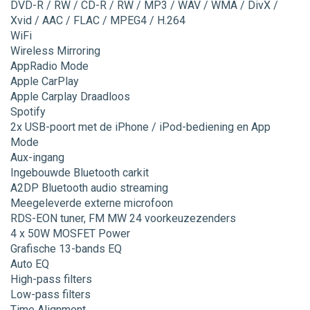
DVD-R / RW / CD-R / RW / MP3 / WAV / WMA / DivX /
Xvid / AAC / FLAC / MPEG4 / H.264
WiFi
Wireless Mirroring
AppRadio Mode
Apple CarPlay
Apple Carplay Draadloos
Spotify
2x USB-poort met de iPhone / iPod-bediening en App
Mode
Aux-ingang
Ingebouwde Bluetooth carkit
A2DP Bluetooth audio streaming
Meegeleverde externe microfoon
RDS-EON tuner, FM MW 24 voorkeuzezenders
4 x 50W MOSFET Power
Grafische 13-bands EQ
Auto EQ
High-pass filters
Low-pass filters
Time Alignment