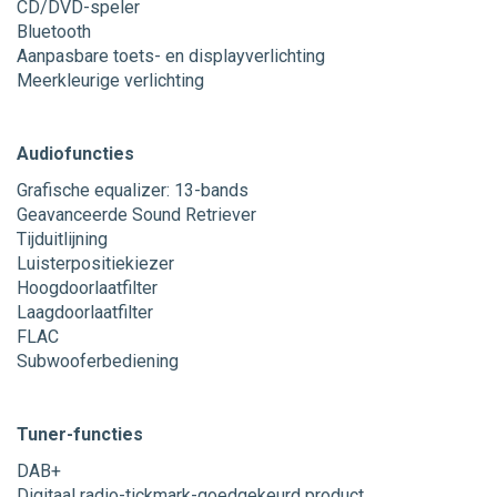
CD/DVD-speler
Bluetooth
Aanpasbare toets- en displayverlichting
Meerkleurige verlichting
Audiofuncties
Grafische equalizer: 13-bands
Geavanceerde Sound Retriever
Tijduitlijning
Luisterpositiekiezer
Hoogdoorlaatfilter
Laagdoorlaatfilter
FLAC
Subwooferbediening
Tuner-functies
DAB+
Digitaal radio-tickmark-goedgekeurd product