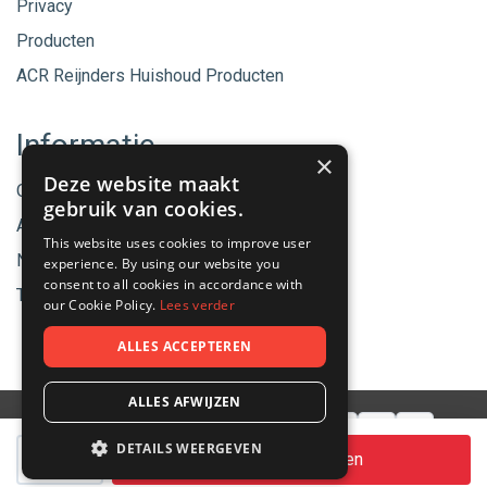
Privacy
Producten
ACR Reijnders Huishoud Producten
Informatie
×
Deze website maakt
Onze merken
gebruik van cookies.
Aanbiedingen
This website uses cookies to improve user
Nieuwe producten
experience. By using our website you
consent to all cookies in accordance with
Tips & Nieuws
our Cookie Policy.
Lees verder
ALLES ACCEPTEREN
ALLES AFWIJZEN
Aantal
DETAILS WEERGEVEN
© 2026 - ACR Helmond.
In winkelwagen