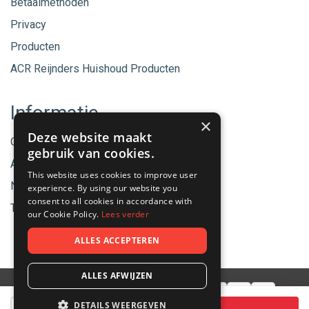
Betaalmethoden
Privacy
Producten
ACR Reijnders Huishoud Producten
Informatie
×
Deze website maakt
Onze merken
gebruik van cookies.
Aanbiedingen
This website uses cookies to improve user
Nieuwe producten
experience. By using our website you
consent to all cookies in accordance with
Tips & Nieuws
our Cookie Policy.
Lees verder
ALLES ACCEPTEREN
ALLES AFWIJZEN
Aantal
DETAILS WEERGEVEN
© 2026 - ACR Helmond.