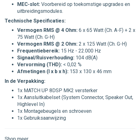
MEC-slot:
Voorbereid op toekomstige upgrades en
uitbreidingsmodules.
Technische Specificaties:
Vermogen RMS @ 4 Ohm:
6 x 65 Watt (Ch. A-F) + 2 x
75 Watt (Ch. G-H)
Vermogen RMS @ 2 Ohm:
2 x 125 Watt (Ch. G-H)
Frequentiebereik:
15 Hz - 22.000 Hz
Signaal/Ruisverhouding:
104 dB(A)
Vervorming (THD):
< 0,02 %
Afmetingen (l x b x h):
153 x 130 x 46 mm
In de Verpakking:
1x MATCH UP 8DSP MK2 versterker
1x Aansluitkabelset (System Connector, Speaker Out,
Highlevel In)
1x Montagebeugels en schroeven
1x Gebruiksaanwijzing
Shop meer