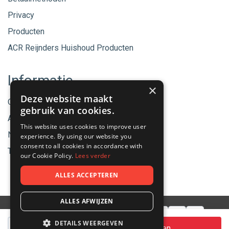
Privacy
Producten
ACR Reijnders Huishoud Producten
Informatie
×
Deze website maakt
Onze merken
gebruik van cookies.
Aanbiedingen
This website uses cookies to improve user
Nieuwe producten
experience. By using our website you
consent to all cookies in accordance with
Tips & Nieuws
our Cookie Policy.
Lees verder
ALLES ACCEPTEREN
ALLES AFWIJZEN
Aantal
DETAILS WEERGEVEN
© 2026 - ACR Helmond.
In winkelwagen