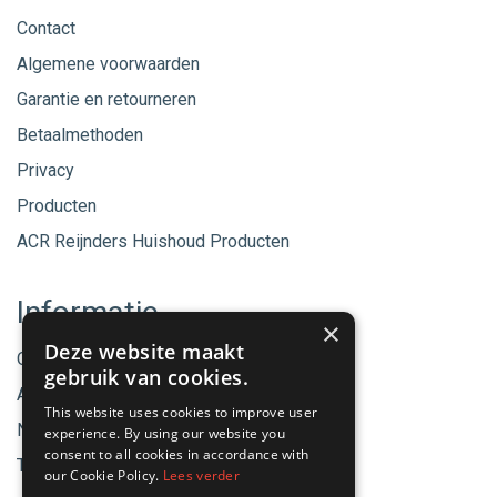
Contact
Algemene voorwaarden
Garantie en retourneren
Betaalmethoden
Privacy
Producten
ACR Reijnders Huishoud Producten
Informatie
×
Deze website maakt
Onze merken
gebruik van cookies.
Aanbiedingen
This website uses cookies to improve user
Nieuwe producten
experience. By using our website you
consent to all cookies in accordance with
Tips & Nieuws
our Cookie Policy.
Lees verder