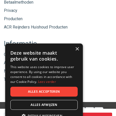
Betaalmethoden
Privacy
Producten
ACR Reijnders Huishoud Producten
Informatie
×
Deze website maakt
Onze merken
gebruik van cookies.
Aanbiedingen
This website uses cookies to improve user
Nieuwe producten
experience. By using our website you
consent to all cookies in accordance with
Tips & Nieuws
our Cookie Policy.
Lees verder
ALLES ACCEPTEREN
ALLES AFWIJZEN
Aantal
DETAILS WEERGEVEN