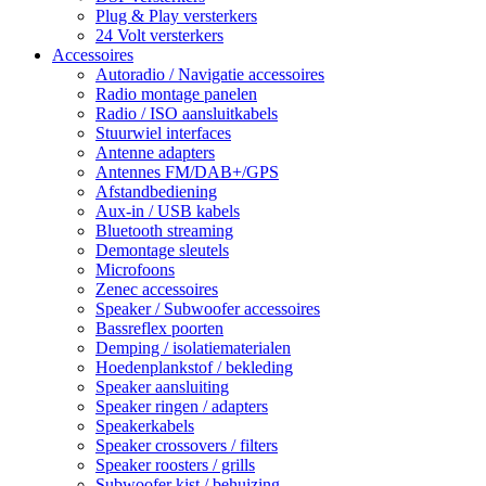
Plug & Play versterkers
24 Volt versterkers
Accessoires
Autoradio / Navigatie accessoires
Radio montage panelen
Radio / ISO aansluitkabels
Stuurwiel interfaces
Antenne adapters
Antennes FM/DAB+/GPS
Afstandbediening
Aux-in / USB kabels
Bluetooth streaming
Demontage sleutels
Microfoons
Zenec accessoires
Speaker / Subwoofer accessoires
Bassreflex poorten
Demping / isolatiematerialen
Hoedenplankstof / bekleding
Speaker aansluiting
Speaker ringen / adapters
Speakerkabels
Speaker crossovers / filters
Speaker roosters / grills
Subwoofer kist / behuizing