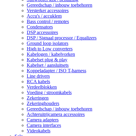
Gereedschap / inbouw toebehoren
Versterker accessoires
Accu's / accuklem
Bass control / remotes
Condensators
DSP accessoires
DSP / Signaal processor / Equalizers
Ground loop isolators
High to Low converters
Kabelogen / kabelvorken
Kabelset plug & play
Kabelset / aansluitsets
Koppeladapter / ISO T-harness
Line drivers
RCA kabels
Verdeelblokken
Voeding / stroomkabels
Zekeringen
Zekeringhouders
Gereedschap / inbouw toebehoren
Achteruitrijcamera accessoires
Camera adapters
Camera interfaces
Videokabels