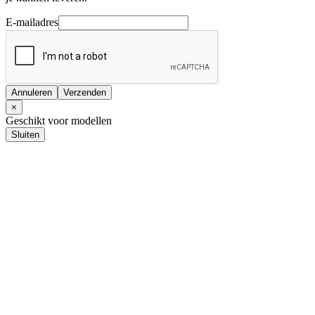
E-mailadres
Annuleren
Verzenden
×
Geschikt voor modellen
Sluiten
Audio upgrades
Pasklare upgrades
Universele upgrades
Autoradio
Pasklare autoradio's
1-DIN autoradio's
2-DIN autoradio's
Navigatie
Pasklare navigatie
1-DIN navigatie
2-DIN navigatie
Navigatie kaarten / software
Achteruitrij camera