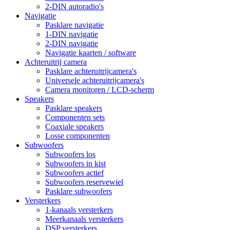
2-DIN autoradio's
Navigatie
Pasklare navigatie
1-DIN navigatie
2-DIN navigatie
Navigatie kaarten / software
Achteruitrij camera
Pasklare achteruitrijcamera's
Universele achteruitrijcamera's
Camera monitoren / LCD-scherm
Speakers
Pasklare speakers
Componenten sets
Coaxiale speakers
Losse componenten
Subwoofers
Subwoofers los
Subwoofers in kist
Subwoofers actief
Subwoofers reservewiel
Pasklare subwoofers
Versterkers
1-kanaals versterkers
Meerkanaals versterkers
DSP versterkers