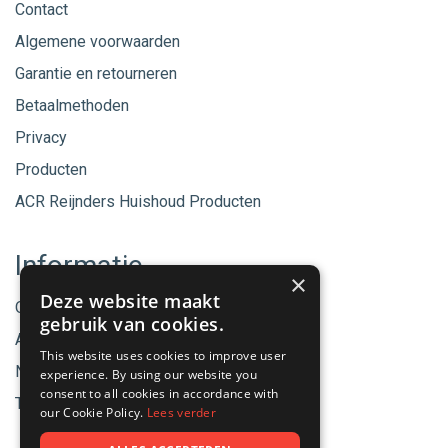
Contact
Algemene voorwaarden
Garantie en retourneren
Betaalmethoden
Privacy
Producten
ACR Reijnders Huishoud Producten
Informatie
×
Deze website maakt
Onze merken
gebruik van cookies.
Aanbiedingen
This website uses cookies to improve user
Nieuwe producten
experience. By using our website you
consent to all cookies in accordance with
Tips & Nieuws
our Cookie Policy.
Lees verder