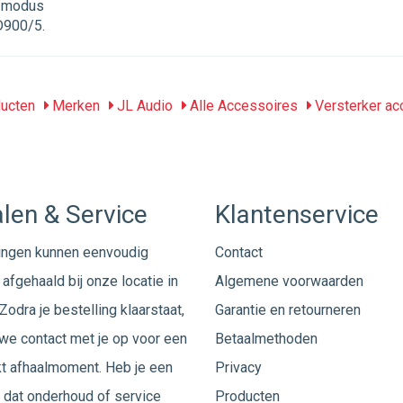
-modus
D900/5.
ucten
Merken
JL Audio
Alle Accessoires
Versterker ac
len & Service
Klantenservice
ingen kunnen eenvoudig
Contact
afgehaald bij onze locatie in
Algemene voorwaarden
Zodra je bestelling klaarstaat,
Garantie en retourneren
e contact met je op voor een
Betaalmethoden
t afhaalmoment. Heb je een
Privacy
 dat onderhoud of service
Producten