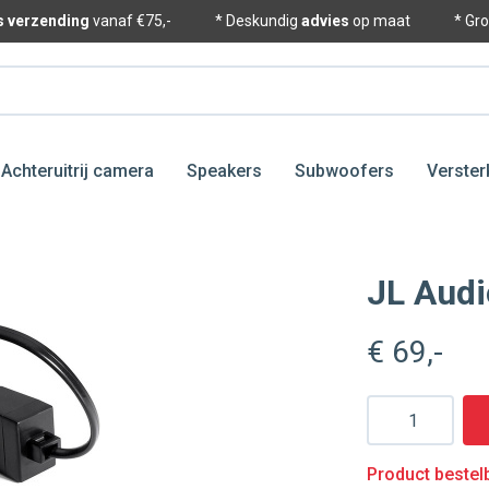
is verzending
vanaf €75,-
* Deskundig
advies
op maat
* Gr
Achteruitrij camera
Speakers
Subwoofers
Verster
JL Aud
€ 69
,-
Aantal
Product bestelb