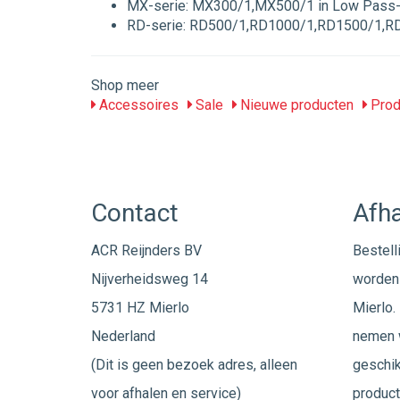
MX-serie: MX300/1,MX500/1 in Low Pass
RD-serie: RD500/1,RD1000/1,RD1500/1,R
Shop meer
Accessoires
Sale
Nieuwe producten
Prod
Contact
Afha
ACR Reijnders BV
Bestell
Nijverheidsweg 14
worden 
5731 HZ Mierlo
Mierlo. 
Nederland
nemen w
(Dit is geen bezoek adres, alleen
geschik
voor afhalen en service)
product