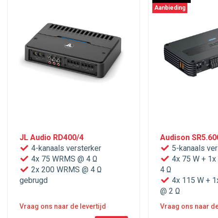
Aanbieding
JL Audio RD400/4
Audison SR5.60
4-kanaals versterker
5-kanaals ver
4x 75 WRMS @ 4 Ω
4x 75 W + 1
2x 200 WRMS @ 4 Ω
4 Ω
gebrugd
4x 115 W + 
@ 2 Ω
Vraag ons naar de levertijd
Vraag ons naar de 