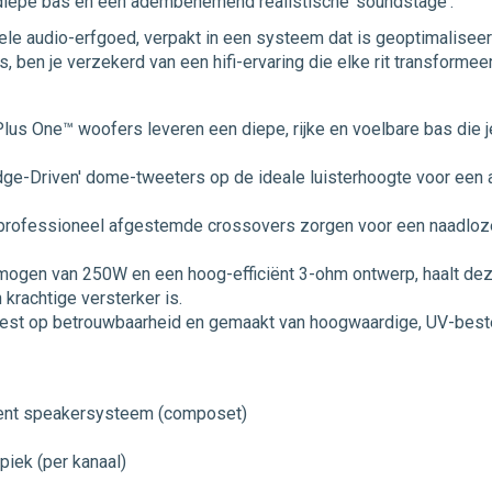
diepe bas en een adembenemend realistische 'soundstage'.
le audio-erfgoed, verpakt in een systeem dat is geoptimaliseerd
en je verzekerd van een hifi-ervaring die elke rit transformeer
lus One™ woofers leveren een diepe, rijke en voelbare bas die j
dge-Driven' dome-tweeters op de ideale luisterhoogte voor een
professioneel afgestemde crossovers zorgen voor een naadloze 
ogen van 250W en een hoog-efficiënt 3-ohm ontwerp, haalt deze
n krachtige versterker is.
test op betrouwbaarheid en gemaakt van hoogwaardige, UV-beste
nt speakersysteem (composet)
ek (per kanaal)