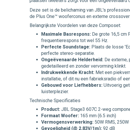
plaatsen tweeters zorgt voor een ongeëvenaard 
Deze set is de belichaming van JBL's professione
de Plus One™ wooferconus en externe crossovers, b
Belangrijkste Voordelen van deze Composet:
Maximale Basrespons:
De grote 16,5 cm P
frequentierespons tot wel 55 Hz.
Perfecte Soundstage:
Plaats de losse 'E
perfecte stereo-separatie.
Ongeëvenaarde Helderheid:
De externe, 
gedetailleerd en zonder vervorming klinkt.
Indrukwekkende Kracht:
Met een piekverm
installatie, of dit nu een fabrieksradio of ee
Gebouwd voor Liefhebbers:
Uitvoerig ge
luisterplezier.
Technische Specificaties
Product:
JBL Stage3 607C 2-weg compone
Formaat Woofer:
165 mm (6.5 inch)
Vermogensverwerking:
50W RMS, 250W pi
Gevoeligheid (@ 2.83V/1m):
92 dB