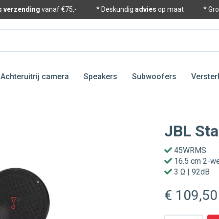
is verzending
vanaf €75,-
* Deskundig
advies
op maat
* Gr
Achteruitrij camera
Speakers
Subwoofers
Verster
JBL St
45WRMS
16.5 cm 2-w
3 Ω | 92dB
€ 109
,50