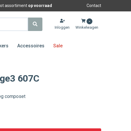
oot assortiment
op voorraad
Contact
-
Inloggen
Winkelwagen
kers
Accessoires
Sale
age3 607C
eg composet