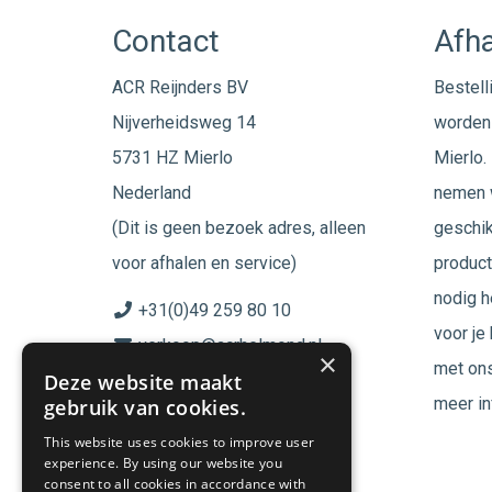
Contact
Afha
ACR Reijnders BV
Bestell
Nijverheidsweg 14
worden 
5731 HZ Mierlo
Mierlo. 
Nederland
nemen w
(Dit is geen bezoek adres, alleen
geschik
voor afhalen en service)
product
nodig h
+31(0)49 259 80 10
voor je
verkoop@acrhelmond.nl
×
met ons
Deze website maakt
KvK nummer: 17025674
meer in
gebruik van cookies.
BTW nr: NL819744864B01
This website uses cookies to improve user
experience. By using our website you
Volg ons op
consent to all cookies in accordance with