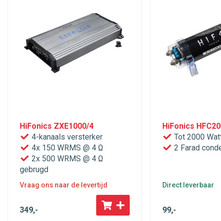
HiFonics ZXE1000/4
HiFonics HFC2
4-kanaals versterker
Tot 2000 Wa
4x 150 WRMS @ 4 Ω
2 Farad cond
2x 500 WRMS @ 4 Ω
gebrugd
Vraag ons naar de levertijd
Direct leverbaar
349
,-
99
,-