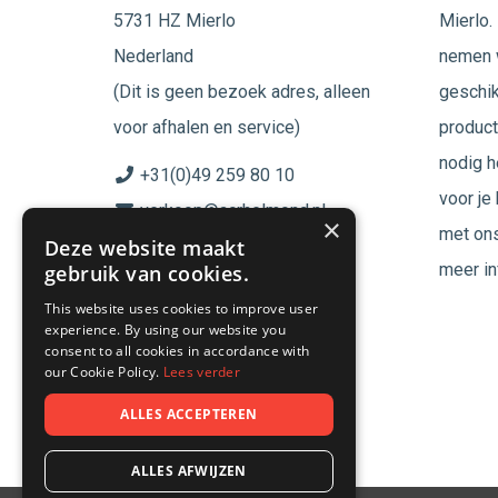
5731 HZ Mierlo
Mierlo. 
Nederland
nemen w
(Dit is geen bezoek adres, alleen
geschik
voor afhalen en service)
product
nodig h
+31(0)49 259 80 10
voor je
verkoop@acrhelmond.nl
×
met ons
Deze website maakt
KvK nummer: 17025674
meer in
gebruik van cookies.
BTW nr: NL819744864B01
This website uses cookies to improve user
experience. By using our website you
Volg ons op
consent to all cookies in accordance with
our Cookie Policy.
Lees verder
ALLES ACCEPTEREN
ALLES AFWIJZEN