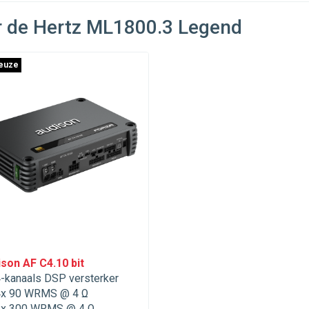
r de Hertz ML1800.3 Legend
euze
son AF C4.10 bit
-kanaals DSP versterker
x 90 WRMS @ 4 Ω
x 300 WRMS @ 4 Ω