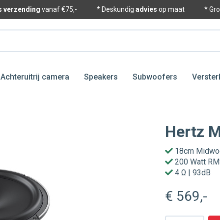
is verzending
vanaf €75,-
* Deskundig
advies
op maat
* Gr
Achteruitrij camera
Speakers
Subwoofers
Verster
Hertz 
18cm Midwo
200 Watt R
4 Ω | 93dB
€ 569
,-