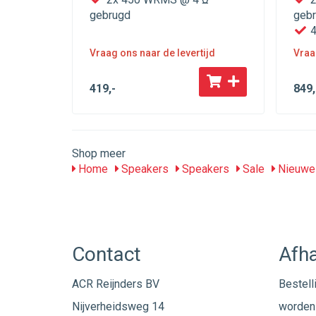
gebrugd
geb
4
Vraag ons naar de levertijd
Vraa
419
,-
849
,
Shop meer
Home
Speakers
Speakers
Sale
Nieuwe 
Contact
Afha
ACR Reijnders BV
Bestell
Nijverheidsweg 14
worden 