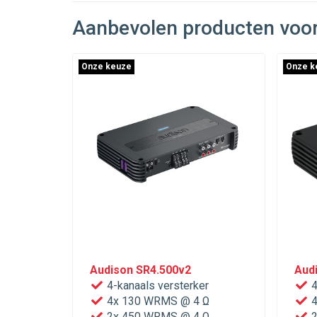
Aanbevolen producten voo
Onze keuze
Onze k
Audison SR4.500v2
Audi
4-kanaals versterker
4
4x 130 WRMS @ 4 Ω
4
2x 450 WRMS @ 4 Ω
2