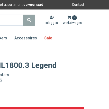
oot assortiment
op voorraad
Contact
-
Inloggen
Winkelwagen
kers
Accessoires
Sale
ML1800.3 Legend
ofers
MS