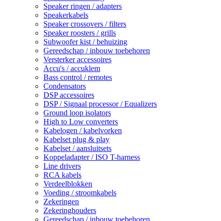
Speaker ringen / adapters
Speakerkabels
Speaker crossovers / filters
Speaker roosters / grills
Subwoofer kist / behuizing
Gereedschap / inbouw toebehoren
Versterker accessoires
Accu's / accuklem
Bass control / remotes
Condensators
DSP accessoires
DSP / Signaal processor / Equalizers
Ground loop isolators
High to Low converters
Kabelogen / kabelvorken
Kabelset plug & play
Kabelset / aansluitsets
Koppeladapter / ISO T-harness
Line drivers
RCA kabels
Verdeelblokken
Voeding / stroomkabels
Zekeringen
Zekeringhouders
Gereedschap / inbouw toebehoren