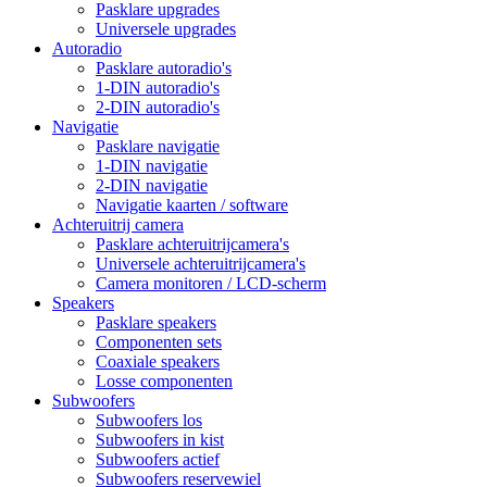
Pasklare upgrades
Universele upgrades
Autoradio
Pasklare autoradio's
1-DIN autoradio's
2-DIN autoradio's
Navigatie
Pasklare navigatie
1-DIN navigatie
2-DIN navigatie
Navigatie kaarten / software
Achteruitrij camera
Pasklare achteruitrijcamera's
Universele achteruitrijcamera's
Camera monitoren / LCD-scherm
Speakers
Pasklare speakers
Componenten sets
Coaxiale speakers
Losse componenten
Subwoofers
Subwoofers los
Subwoofers in kist
Subwoofers actief
Subwoofers reservewiel