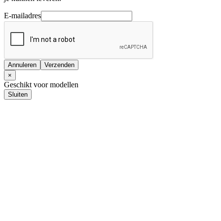
E-mailadres
Annuleren
Verzenden
×
Geschikt voor modellen
Sluiten
Audio upgrades
Pasklare upgrades
Universele upgrades
Autoradio
Pasklare autoradio's
1-DIN autoradio's
2-DIN autoradio's
Navigatie
Pasklare navigatie
1-DIN navigatie
2-DIN navigatie
Navigatie kaarten / software
Achteruitrij camera