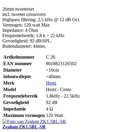
26mm tweeterset
incl. tweeter crossovers
Highpass filtering: 2,5 kHz @ 12 dB Oct.
Vermogen: 120 watt Max
Impedance: 4 Ohm
Frequentiebereik: 1,8 k ÷ 22 kHz
Gevoeligheid: 92 dB/SPL.
Buitendiameter: 44mm.
Artikelnummer
C 26
EAN nummer
8018823126502
Diameter
<10cm
Inbouwdiepte
<40mm
Merk
Hertz
Model
Hertz - Cento
Frequentiebereik
1.8kHz - 22.5kHz
Gevoeligheid
92 dB
Impedantie
4 Ω
Maximum vermogen
120 Watt
Zealum ZK1.5BL-SR
K