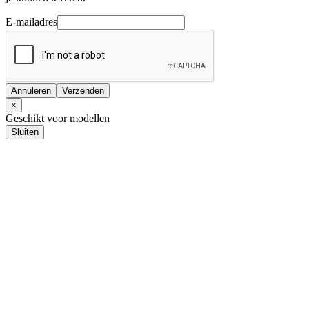
E-mailadres
Annuleren
Verzenden
×
Geschikt voor modellen
Sluiten
Audio upgrades
Pasklare upgrades
Universele upgrades
Autoradio
Pasklare autoradio's
1-DIN autoradio's
2-DIN autoradio's
Navigatie
Pasklare navigatie
1-DIN navigatie
2-DIN navigatie
Navigatie kaarten / software
Achteruitrij camera