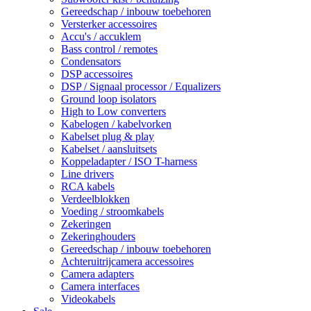
Gereedschap / inbouw toebehoren
Versterker accessoires
Accu's / accuklem
Bass control / remotes
Condensators
DSP accessoires
DSP / Signaal processor / Equalizers
Ground loop isolators
High to Low converters
Kabelogen / kabelvorken
Kabelset plug & play
Kabelset / aansluitsets
Koppeladapter / ISO T-harness
Line drivers
RCA kabels
Verdeelblokken
Voeding / stroomkabels
Zekeringen
Zekeringhouders
Gereedschap / inbouw toebehoren
Achteruitrijcamera accessoires
Camera adapters
Camera interfaces
Videokabels