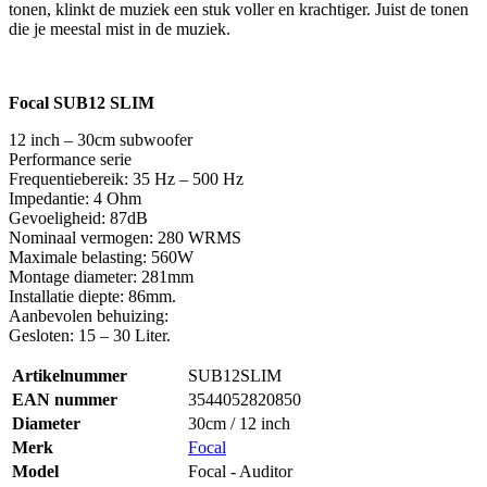
tonen, klinkt de muziek een stuk voller en krachtiger. Juist de tonen
die je meestal mist in de muziek.
Focal SUB12 SLIM
12 inch – 30cm subwoofer
Performance serie
Frequentiebereik: 35 Hz – 500 Hz
Impedantie: 4 Ohm
Gevoeligheid: 87dB
Nominaal vermogen: 280 WRMS
Maximale belasting: 560W
Montage diameter: 281mm
Installatie diepte: 86mm.
Aanbevolen behuizing:
Gesloten: 15 – 30 Liter.
Artikelnummer
SUB12SLIM
EAN nummer
3544052820850
Diameter
30cm / 12 inch
Merk
Focal
Model
Focal - Auditor