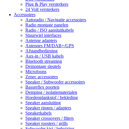
Plug & Play versterkers
24 Volt versterkers
Accessoires
Autoradio / Navigatie accessoires
Radio montage panelen
Radio / ISO aansluitkabels
Stuurwiel interfaces
Antenne adapters
Antennes FM/DAB+/GPS
Afstandbediening
Aux-in / USB kabels
Bluetooth streaming
Demontage sleutels
Microfoons
Zenec accessoires
Speaker / Subwoofer accessoires
Bassreflex poorten
Demping / isolatiematerialen
Hoedenplankstof / bekleding
Speaker aansluiting
Speaker ringen / adapters
Speakerkabels
Speaker crossovers / filters
Speaker roosters / grills
Subwoofer kist / behuizing