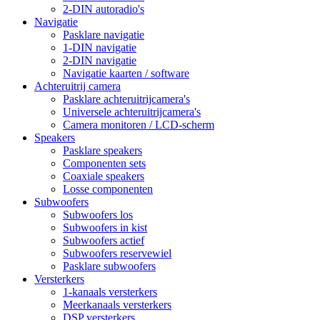
2-DIN autoradio's
Navigatie
Pasklare navigatie
1-DIN navigatie
2-DIN navigatie
Navigatie kaarten / software
Achteruitrij camera
Pasklare achteruitrijcamera's
Universele achteruitrijcamera's
Camera monitoren / LCD-scherm
Speakers
Pasklare speakers
Componenten sets
Coaxiale speakers
Losse componenten
Subwoofers
Subwoofers los
Subwoofers in kist
Subwoofers actief
Subwoofers reservewiel
Pasklare subwoofers
Versterkers
1-kanaals versterkers
Meerkanaals versterkers
DSP versterkers