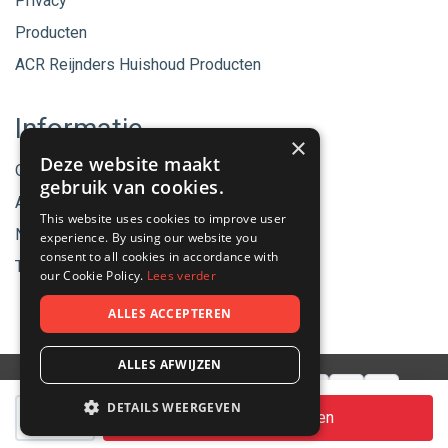
Privacy
Producten
ACR Reijnders Huishoud Producten
Informatie
×
Deze website maakt
Onze merken
gebruik van cookies.
Aanbiedingen
This website uses cookies to improve user
Nieuwe producten
experience. By using our website you
consent to all cookies in accordance with
Tips & Nieuws
our Cookie Policy.
Lees verder
ALLES ACCEPTEREN
ALLES AFWIJZEN
Aantal
DETAILS WEERGEVEN
© 2026 - ACR Helmond.
In winkelwagen