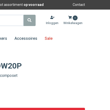
oot assortiment
op voorraad
Contact
-
Inloggen
Winkelwagen
kers
Accessoires
Sale
OW20P
 composet
S