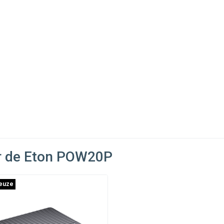
r de Eton POW20P
euze