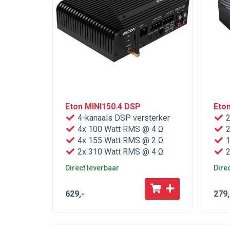
Eton MINI150.4 DSP
Eto
4-kanaals DSP versterker
2
4x 100 Watt RMS @ 4 Ω
2
4x 155 Watt RMS @ 2 Ω
1
2x 310 Watt RMS @ 4 Ω
2
Direct leverbaar
Dire
629
,-
279
,