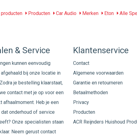
producten
Producten
Car Audio
Merken
Eton
Alle Sp
len & Service
Klantenservice
ingen kunnen eenvoudig
Contact
afgehaald bij onze locatie in
Algemene voorwaarden
Zodra je bestelling klaarstaat,
Garantie en retourneren
e contact met je op voor een
Betaalmethoden
t afhaalmoment. Heb je een
Privacy
 dat onderhoud of service
Producten
eeft? Onze specialisten staan
ACR Reijnders Huishoud Prod
 klaar. Neem gerust
contact