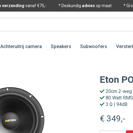
is verzending
vanaf €75,-
* Deskundig
advies
op maat
* Gr
Achteruitrij camera
Speakers
Subwoofers
Verster
Eton P
20cm 2-weg
80 Watt RM
3 Ω | 94dB
€ 349
,-