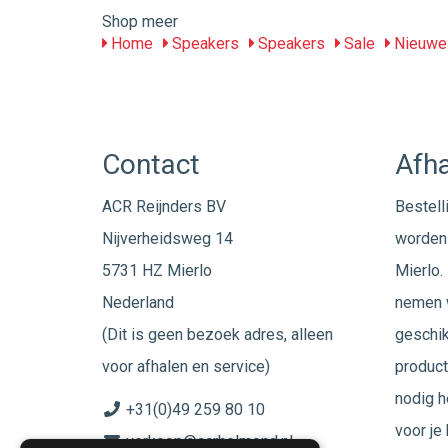
Shop meer
Home
Speakers
Speakers
Sale
Nieuwe 
Contact
Afha
ACR Reijnders BV
Bestell
Nijverheidsweg 14
worden 
5731 HZ Mierlo
Mierlo. 
Nederland
nemen w
(Dit is geen bezoek adres, alleen
geschik
voor afhalen en service)
product
nodig h
+31(0)49 259 80 10
voor je
verkoop@acrhelmond.nl