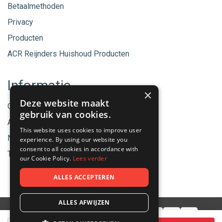
Betaalmethoden
Privacy
Producten
ACR Reijnders Huishoud Producten
Informatie
×
Deze website maakt
Onze merken
gebruik van cookies.
Aanbiedingen
This website uses cookies to improve user
Nieuwe producten
experience. By using our website you
consent to all cookies in accordance with
Tips & Nieuws
our Cookie Policy.
Lees verder
ALLES ACCEPTEREN
ALLES AFWIJZEN