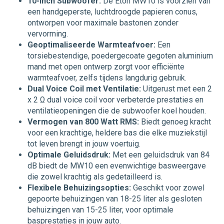
10-inch Subwoofer:
De Eton MW10 is voorzien van
een handgeperste, luchtdroogde papieren conus,
ontworpen voor maximale bastonen zonder
vervorming.
Geoptimaliseerde Warmteafvoer:
Een
torsiebestendige, poedergecoate gegoten aluminium
mand met open ontwerp zorgt voor efficiënte
warmteafvoer, zelfs tijdens langdurig gebruik.
Dual Voice Coil met Ventilatie:
Uitgerust met een 2
x 2 Ω dual voice coil voor verbeterde prestaties en
ventilatieopeningen die de subwoofer koel houden.
Vermogen van 800 Watt RMS:
Biedt genoeg kracht
voor een krachtige, heldere bas die elke muziekstijl
tot leven brengt in jouw voertuig.
Optimale Geluidsdruk:
Met een geluidsdruk van 84
dB biedt de MW10 een evenwichtige basweergave
die zowel krachtig als gedetailleerd is.
Flexibele Behuizingsopties:
Geschikt voor zowel
gepoorte behuizingen van 18-25 liter als gesloten
behuizingen van 15-25 liter, voor optimale
basprestaties in jouw auto.