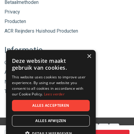
Betaalmethoden
Privacy
Producten
ACR Reijnders Huishoud Producten
Informatie
×
Deze website maakt
Onze merken
gebruik van cookies.
Aanbiedingen
This website uses cookies to improve user
Nieuwe producten
experience. By using our website you
consent to all cookies in accordance with
Tips & Nieuws
our Cookie Policy.
Lees verder
ALLES ACCEPTEREN
ALLES AFWIJZEN
Aantal
DETAILS WEERGEVEN