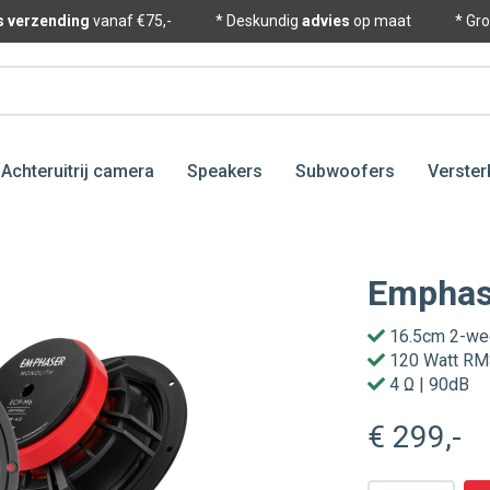
is verzending
vanaf €75,-
* Deskundig
advies
op maat
* Gr
Achteruitrij camera
Speakers
Subwoofers
Verster
Emphas
16.5cm 2-we
120 Watt R
4 Ω | 90dB
€ 299
,-