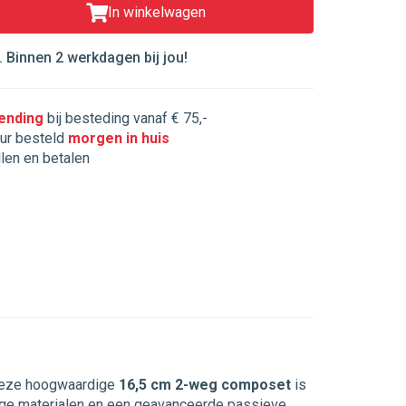
In winkelwagen
 Binnen 2 werkdagen bij jou!
zending
bij besteding vanaf € 75,-
ur besteld
morgen in huis
llen en betalen
Deze hoogwaardige
16,5 cm 2-weg composet
is
ige materialen en een geavanceerde passieve