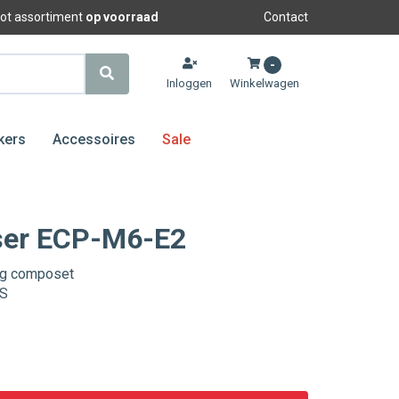
oot assortiment
op voorraad
Contact
-
Inloggen
Winkelwagen
kers
Accessoires
Sale
er ECP-M6-E2
g composet
MS