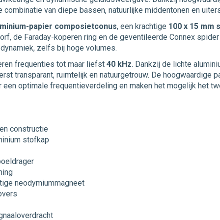
combinatie van diepe bassen, natuurlijke middentonen en uiters
uminium-papier composietconus
, een krachtige
100 x 15 mm 
korf, de Faraday-koperen ring en de geventileerde Connex spider
ynamiek, zelfs bij hoge volumes.
ren frequenties tot maar liefst
40 kHz
. Dankzij de lichte alum
iterst transparant, ruimtelijk en natuurgetrouw. De hoogwaardig
n optimale frequentieverdeling en maken het mogelijk het twee
n constructie
minium stofkap
oeldrager
ming
htige neodymiummagneet
overs
gnaaloverdracht