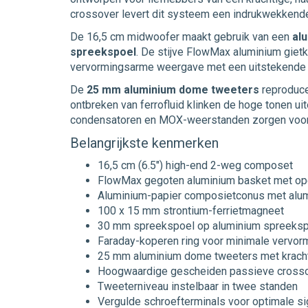
crossover levert dit systeem een indrukwekkende 
De 16,5 cm midwoofer maakt gebruik van een
al
spreekspoel
. De stijve FlowMax aluminium giet
vervormingsarme weergave met een uitstekende d
De
25 mm aluminium dome tweeters
reproduce
ontbreken van ferrofluid klinken de hoge tonen u
condensatoren en MOX-weerstanden zorgen voor ee
Belangrijkste kenmerken
16,5 cm (6.5") high-end 2-weg composet
FlowMax gegoten aluminium basket met ope
Aluminium-papier composietconus met alu
100 x 15 mm strontium-ferrietmagneet
30 mm spreekspoel op aluminium spreeksp
Faraday-koperen ring voor minimale vervor
25 mm aluminium dome tweeters met krac
Hoogwaardige gescheiden passieve cross
Tweeterniveau instelbaar in twee standen
Vergulde schroefterminals voor optimale si