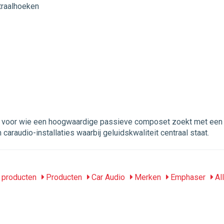
traalhoeken
or wie een hoogwaardige passieve composet zoekt met een uitz
araudio-installaties waarbij geluidskwaliteit centraal staat.
producten
Producten
Car Audio
Merken
Emphaser
Al