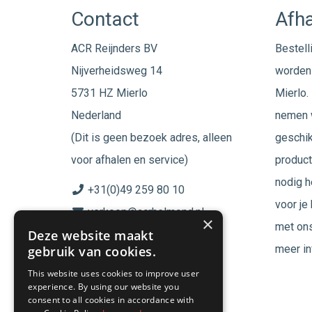
Contact
Afha
ACR Reijnders BV
Bestell
Nijverheidsweg 14
worden 
5731 HZ Mierlo
Mierlo. 
Nederland
nemen w
(Dit is geen bezoek adres, alleen
geschik
voor afhalen en service)
product
nodig h
+31(0)49 259 80 10
voor je
verkoop@acrhelmond.nl
×
met ons
Deze website maakt
KvK nummer: 17025674
meer in
gebruik van cookies.
BTW nr: NL819744864B01
This website uses cookies to improve user
experience. By using our website you
Volg ons op
consent to all cookies in accordance with