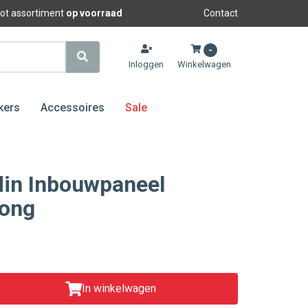
oot assortiment
op voorraad
Contact
-
Inloggen
Winkelwagen
kers
Accessoires
Sale
din Inbouwpaneel
ong
In winkelwagen