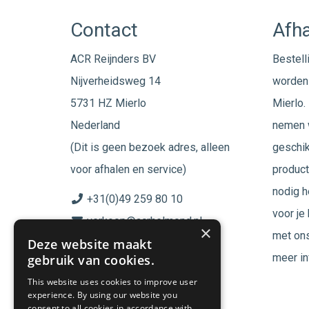
Contact
Afha
ACR Reijnders BV
Bestell
Nijverheidsweg 14
worden 
5731 HZ Mierlo
Mierlo. 
Nederland
nemen w
(Dit is geen bezoek adres, alleen
geschik
voor afhalen en service)
product
nodig h
+31(0)49 259 80 10
voor je
verkoop@acrhelmond.nl
×
met ons
Deze website maakt
KvK nummer: 17025674
meer in
gebruik van cookies.
BTW nr: NL819744864B01
This website uses cookies to improve user
experience. By using our website you
Volg ons op
consent to all cookies in accordance with