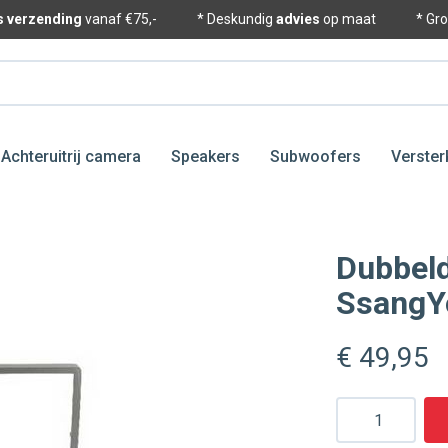
is verzending
vanaf €75,-
* Deskundig
advies
op maat
* Gr
Achteruitrij camera
Speakers
Subwoofers
Verster
Dubbel
SsangY
€ 49
,95
Aantal