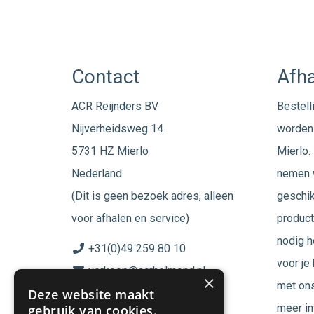
Contact
Afha
ACR Reijnders BV
Bestell
Nijverheidsweg 14
worden 
5731 HZ Mierlo
Mierlo. 
Nederland
nemen w
(Dit is geen bezoek adres, alleen
geschik
voor afhalen en service)
product
nodig h
+31(0)49 259 80 10
voor je
verkoop@acrhelmond.nl
×
met ons
Deze website maakt
KvK nummer: 17025674
meer in
gebruik van cookies.