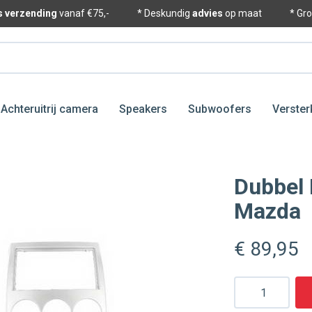
is verzending
vanaf €75,-
* Deskundig
advies
op maat
* Gr
Achteruitrij camera
Speakers
Subwoofers
Verster
Dubbel 
Mazda
€ 89
,95
Aantal